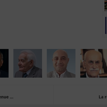
nue ...
La r