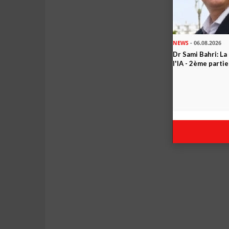
NEWS
- 06.08.2026
Dr Sami Bahri: La
l'IA - 2ème partie