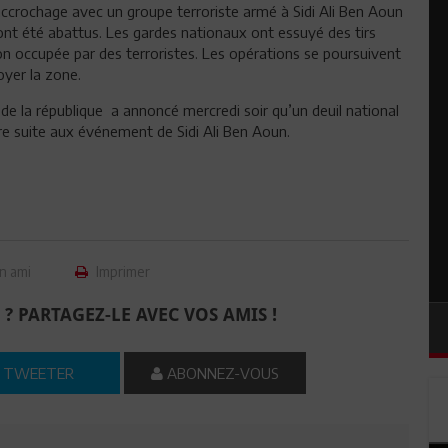
ccrochage avec un groupe terroriste armé à Sidi Ali Ben Aoun
ont été abattus. Les gardes nationaux ont essuyé des tirs
on occupée par des terroristes. Les opérations se poursuivent
oyer la zone.
de la république a annoncé mercredi soir qu’un deuil national
bre suite aux événement de Sidi Ali Ben Aoun.
n ami
Imprimer
 ? PARTAGEZ-LE AVEC VOS AMIS !
TWEETER
ABONNEZ-VOUS