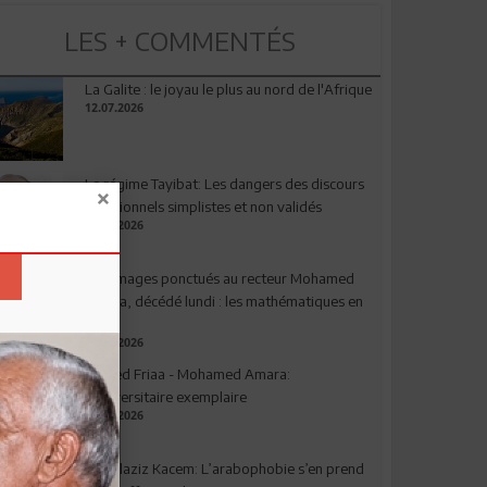
LES + COMMENTÉS
La Galite : le joyau le plus au nord de l'Afrique
12.07.2026
Le régime Tayibat: Les dangers des discours
nutritionnels simplistes et non validés
09.07.2026
Hommages ponctués au recteur Mohamed
Amara, décédé lundi : les mathématiques en
deuil
03.08.2026
Ahmed Friaa - Mohamed Amara:
l’Universitaire exemplaire
04.08.2026
Abdelaziz Kacem: L’arabophobie s’en prend