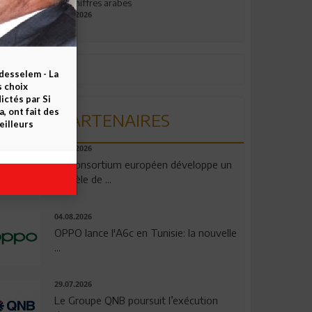
aux chiffres arabes
09.07.2026
esselem - La
s choix
ctés par Si
 ont fait des
PARTENAIRES
eilleurs
06.08.2026
Un consortium européen développe un
modèle de ...
04.08.2026
OPPO lance l'A6c en Tunisie: la nouvelle
...
29.07.2026
Le Groupe QNB poursuit l’exécution