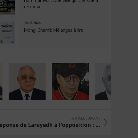
Hammam-Lif: Une ville qui cherche à
retrouver ...
10.03.2026
Mongi Chemli: Mélanges à lire
ARTICLE SUIVANT
éponse de Larayedh à l'opposition : ...