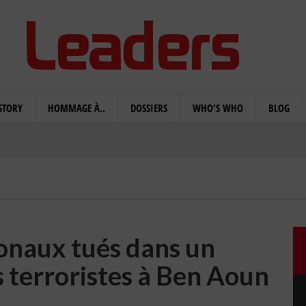
STORY
HOMMAGE À..
DOSSIERS
WHO'S WHO
BLOG
ionaux tués dans un
 terroristes à Ben Aoun