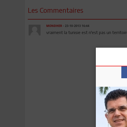
Les Commentaires
MONDHER
- 23-10-2013 16:44
vraiment la tunisie est n'est pas un territoi