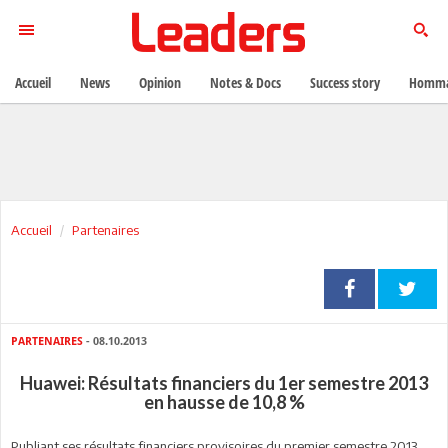
Accueil
News
Opinion
Notes & Docs
Success story
Homma
Accueil
Partenaires
PARTENAIRES
- 08.10.2013
Huawei: Résultats financiers du 1er semestre 2013
en hausse de 10,8 %
Publiant ses résultats financiers provisoires du premier semestre 2013,