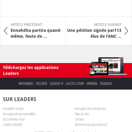
ARTICLE PRÉCÉDENT
ARTICLE SUIVANT
Ennahdha partira quand-
Une pétition signée par113
même, faute de ...
élus de l'ANC ...
Téléchargez les applications
Leaders
PARTENAIRES
DOSSIERS
LEADERS TV
SUCCESS STORY
OPINIONS
TENDANCE
SUR LEADERS
Actualités Tunisie
Annuaire des entreprises
Annuaire de personnalités
Plan du site
Qui sommes nous
Contact
Leaders Mobile
Abonnez-vous au mensuel