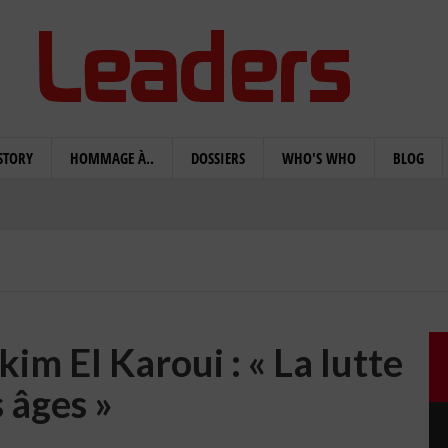
STORY
HOMMAGE À..
DOSSIERS
WHO'S WHO
BLOG
im El Karoui : « La lutte
 âges »