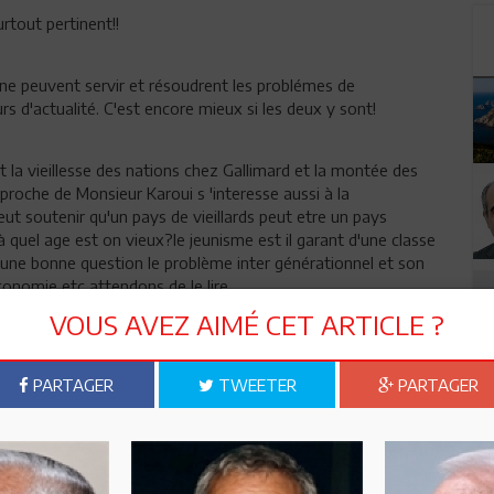
urtout pertinent!!
ne peuvent servir et résoudrent les problémes de
urs d'actualité. C'est encore mieux si les deux y sont!
t la vieillesse des nations chez Gallimard et la montée des
proche de Monsieur Karoui s 'interesse aussi à la
 soutenir qu'un pays de vieillards peut etre un pays
 quel age est on vieux?le jeunisme est il garant d'une classe
 une bonne question le problème inter générationnel et son
économie etc attendons de le lire
VOUS AVEZ AIMÉ CET ARTICLE ?
PARTAGER
TWEETER
PARTAGER