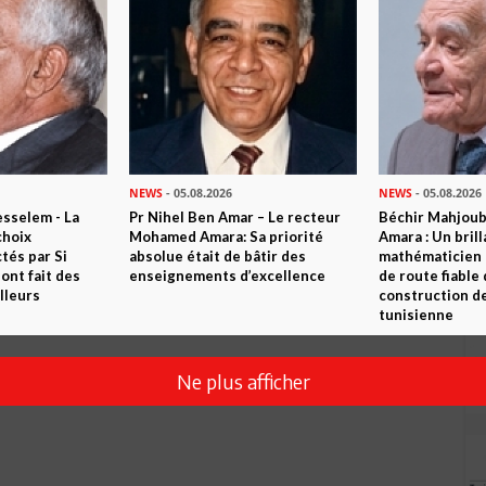
NEWS
- 05.08.2026
NEWS
- 05.08.2026
sselem - La
Pr Nihel Ben Amar – Le recteur
Béchir Mahjou
choix
Mohamed Amara: Sa priorité
Amara : Un brill
tés par Si
absolue était de bâtir des
mathématicien
nt fait des
enseignements d’excellence
de route fiable 
lleurs
construction de
tunisienne
Ne plus afficher