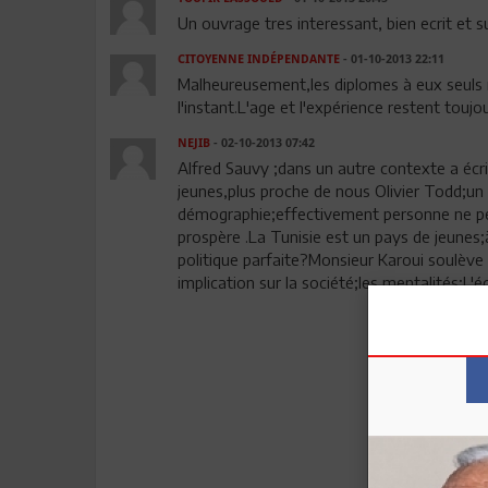
Un ouvrage tres interessant, bien ecrit et s
CITOYENNE INDÉPENDANTE
- 01-10-2013 22:11
Malheureusement,les diplomes à eux seuls 
l'instant.L'age et l'expérience restent toujo
NEJIB
- 02-10-2013 07:42
Alfred Sauvy ;dans un autre contexte a écri
jeunes,plus proche de nous Olivier Todd;un 
démographie;effectivement personne ne peut
prospère .La Tunisie est un pays de jeunes;à
politique parfaite?Monsieur Karoui soulève
implication sur la société;les mentalités;l '