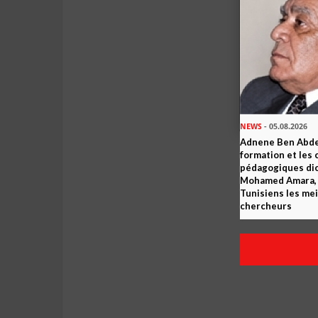
NEWS
- 05.08.2026
Adnene Ben Abde
formation et les 
pédagogiques dic
Mohamed Amara, o
Tunisiens les mei
chercheurs