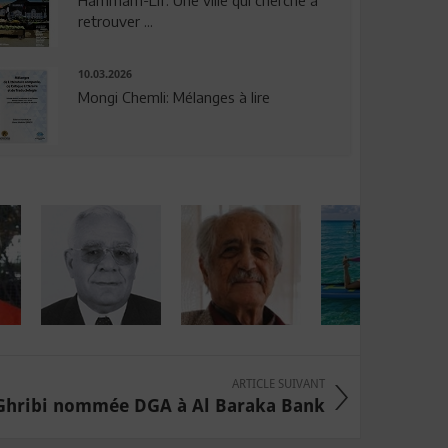
Hammam-Lif: Une ville qui cherche à
retrouver ...
10.03.2026
Mongi Chemli: Mélanges à lire
ARTICLE SUIVANT
Ghribi nommée DGA à Al Baraka Bank