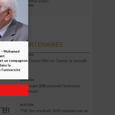
aux chiffres arabes
09.07.2026
PARTENAIRES
b – Mohamed
04.08.2026
ant
OPPO lance l'A6c en Tunisie: la nouvelle
 et un compagnon
dans la
...
 l’université
29.07.2026
Le Groupe QNB poursuit l’exécution
rigoureuse ...
29.07.2026
TSB: Des résultats 2025 marqués par un