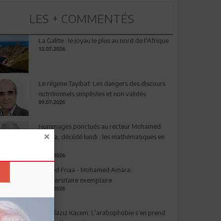
LES + COMMENTÉS
La Galite : le joyau le plus au nord de l'Afrique
12.07.2026
Le régime Tayibat: Les dangers des discours
nutritionnels simplistes et non validés
09.07.2026
Hommages ponctués au recteur Mohamed
Amara, décédé lundi : les mathématiques en
deuil
03.08.2026
Ahmed Friaa - Mohamed Amara:
l’Universitaire exemplaire
04.08.2026
Abdelaziz Kacem: L’arabophobie s’en prend