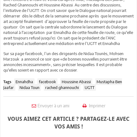
Rached Ghannouchi et Houssine Abassi. Au centre des discussions,
l’initiative de l’UGTT. On croit savoir que le Dialogue national pourrait
démarrer dès le début de la semaine prochaine après que le mouvement
ait accepté finalement d’approuver la feuille de route propsée par le
quatuor. On sait que la centrale subordonne le lancement du Dialogue
national à l'acceptation par Ennahdha de cette feuille de route, ce qu'elle
avait toujours refusé jusqu'ici. On sait que le président de l’ANC
entreprend actuellement une médiation entre l’UGTT et Ennahdha
Sur sa page facebook, l’un des dirigeants de Nidaa Tounès, Mohsen
Marzouk a annoncé ce soir que «de bonnes nouvelles pourraient être
annoncées incessamment», sans préciser lesquelles. Il est probable
qu'elles soient en rapport avec ce dossier.
:
Ennahdha
facebook
Houssine Abassi
Mustapha Ben
Tags
Jaafar
Nidaa Toun
rached ghannouchi
UGTT
Envoyer à un ami
Imprimer
VOUS AIMEZ CET ARTICLE ? PARTAGEZ-LE AVEC
VOS AMIS !