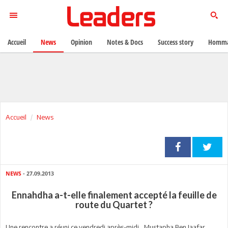
Accueil
News
Opinion
Notes & Docs
Success story
Homma
Accueil
News
NEWS
- 27.09.2013
Ennahdha a-t-elle finalement accepté la feuille de
route du Quartet ?
Une rencontre a réuni ce vendredi après-midi, Mustapha Ben Jaafar,