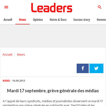
Accueil
News
Opinion
Notes & Docs
Success story
Homma
Accueil
News
NEWS
- 16.09.2013
Mardi 17 septembre, grève générale des médias
A l’appel de leurs syndicats, médias et journalistes observent ce mardi 17
septembre une grève générale en solidarité avec Zied El Héni et les