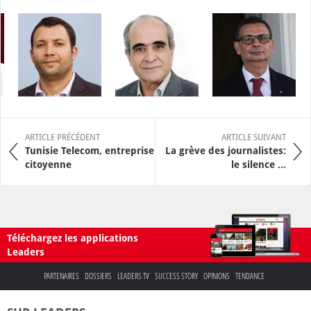
ARTICLE PRÉCÉDENT
ARTICLE SUIVANT
Tunisie Telecom, entreprise
La grève des journalistes:
citoyenne
le silence ...
Téléchargez les applications
Leaders
PARTENAIRES
DOSSIERS
LEADERS TV
SUCCESS STORY
OPINIONS
TENDANCE