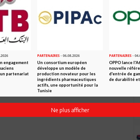
.2026
PARTENAIRES
- 06.08.2026
PARTENAIRES
- 04.
son engagement
Un consortium européen
OPPO lance l'A6
maciens
développe un modèle de
nouvelle référ
à un partenariat
production novateur pour les
d'entrée de ga
ingrédients pharmaceutiques
de durabilité et
actifs, une opportunité pour la
Tunisie
Ne plus afficher