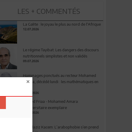
LES + COMMENTÉS
La Galite : le joyau le plus au nord de l'Afrique
12.07.2026
Le régime Tayibat: Les dangers des discours
nutritionnels simplistes et non validés
09.07.2026
Hommages ponctués au recteur Mohamed
Amara, décédé lundi : les mathématiques en
deuil
03.08.2026
Ahmed Friaa - Mohamed Amara:
l’Universitaire exemplaire
04.08.2026
Abdelaziz Kacem: L’arabophobie s’en prend