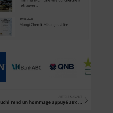
Hammam-Lif: Une ville qui cherche à
retrouver ...
10.03.2026
Mongi Chemli: Mélanges à lire
ARTICLE SUIVANT
chi rend un hommage appuyé aux ...