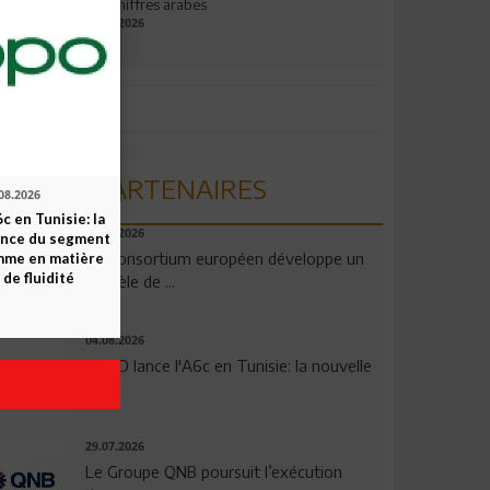
aux chiffres arabes
09.07.2026
PARTENAIRES
08.2026
c en Tunisie: la
06.08.2026
ence du segment
Un consortium européen développe un
mme en matière
 de fluidité
modèle de ...
04.08.2026
OPPO lance l'A6c en Tunisie: la nouvelle
...
29.07.2026
Le Groupe QNB poursuit l’exécution