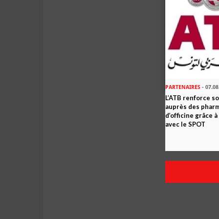
PARTENAIRES
- 07.08
L’ATB renforce 
auprès des phar
d’officine grâce 
avec le SPOT