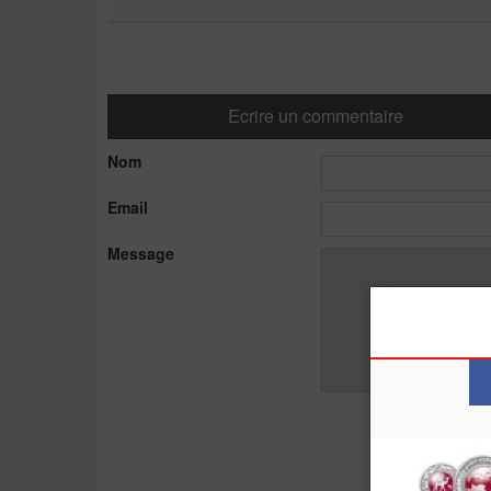
Ecrire un commentaire
Nom
Email
Message