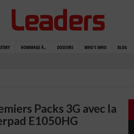
STORY
HOMMAGE À..
DOSSIERS
WHO'S WHO
BLOG
emiers Packs 3G avec la
verpad E1050HG