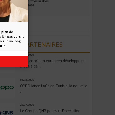
aux chiffres arabes
09.07.2026
e plan de
 Un pas vers la
n sur un long
PARTENAIRES
rir
06.08.2026
Un consortium européen développe un
modèle de ...
04.08.2026
OPPO lance l'A6c en Tunisie: la nouvelle
...
29.07.2026
Le Groupe QNB poursuit l’exécution