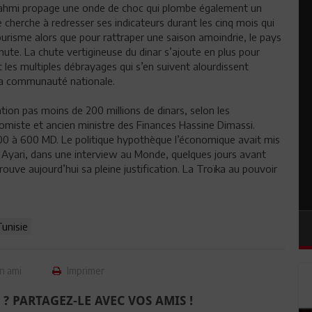
ahmi propage une onde de choc qui plombe également un
cherche à redresser ses indicateurs durant les cinq mois qui
ourisme alors que pour rattraper une saison amoindrie, le pays
ute. La chute vertigineuse du dinar s’ajoute en plus pour
 les multiples débrayages qui s’en suivent alourdissent
 la communauté nationale.
tion pas moins de 200 millions de dinars, selon les
omiste et ancien ministre des Finances Hassine Dimassi.
00 à 600 MD. Le politique hypothèque l’économique avait mis
 Ayari, dans une interview au Monde, quelques jours avant
rouve aujourd’hui sa pleine justification. La Troïka au pouvoir
unisie
n ami
Imprimer
 ? PARTAGEZ-LE AVEC VOS AMIS !