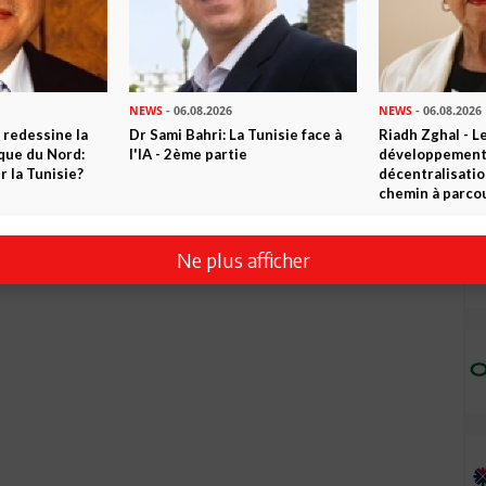
NEWS
- 06.08.2026
NEWS
- 06.08.2026
 redessine la
Dr Sami Bahri: La Tunisie face à
Riadh Zghal - L
ique du Nord:
l'IA - 2ème partie
développement:
 la Tunisie?
décentralisatio
chemin à parcou
Ne plus afficher