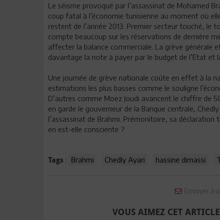
Le séisme provoqué par l’assassinat de Mohamed Br
coup fatal à l’économie tunisienne au moment où elle 
restent de l’année 2013. Premier secteur touché, le t
compte beaucoup sur les réservations de dernière min
affecter la balance commerciale. La grève générale et
davantage la note à payer par le budget de l’Etat et
Une journée de grève nationale coûte en effet à la na
estimations les plus basses comme le souligne l’écon
D’autres comme Moez Joudi avancent le chiffre de 5
en garde le gouverneur de la Banque centrale, Chedly
l’assassinat de Brahmi. Prémonitoire, sa déclaration t
en est-elle consciente ?
:
Brahmi
Chedly Ayari
hassine dimassi
T
Tags
Envoyer à u
VOUS AIMEZ CET ARTICLE