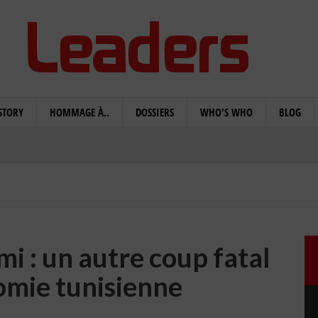
STORY
HOMMAGE À..
DOSSIERS
WHO'S WHO
BLOG
i : un autre coup fatal
omie tunisienne