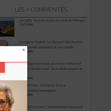
LES + COMMENTÉS
La Galite : le joyau le plus au nord de l'Afrique
12.07.2026
Le régime Tayibat: Les dangers des discours
nutritionnels simplistes et non validés
09.07.2026
Hommages ponctués au recteur Mohamed
Amara, décédé lundi : les mathématiques en
deuil
03.08.2026
Ahmed Friaa - Mohamed Amara:
l’Universitaire exemplaire
04.08.2026
Abdelaziz Kacem: L’arabophobie s’en prend