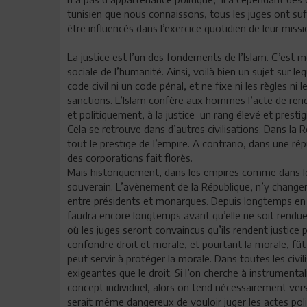
tunisien que nous connaissons, tous les juges ont su
être influencés dans l’exercice quotidien de leur missi
La justice est l’un des fondements de l’Islam. C’est m
sociale de l’humanité. Ainsi, voilà bien un sujet sur l
code civil ni un code pénal, et ne fixe ni les règles n
sanctions. L’Islam confère aux hommes l’acte de rend
et politiquement, à la justice un rang élevé et prestig
Cela se retrouve dans d’autres civilisations. Dans la Ro
tout le prestige de l’empire. A contrario, dans une ré
des corporations fait florès.
Mais historiquement, dans les empires comme dans le
souverain. L’avènement de la République, n’y changer
entre présidents et monarques. Depuis longtemps en Tu
faudra encore longtemps avant qu’elle ne soit rendue
où les juges seront convaincus qu’ils rendent justice
confondre droit et morale, et pourtant la morale, fût-e
peut servir à protéger la morale. Dans toutes les civil
exigeantes que le droit. Si l’on cherche à instrumentali
concept individuel, alors on tend nécessairement vers l
serait même dangereux de vouloir juger les actes polit