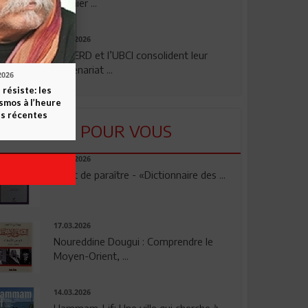
premier ...
24.07.2026
La BERD et l’UBCI consolident leur
partenariat ...
2026
 résiste: les
smos à l’heure
s récentes
LU POUR VOUS
23.04.2026
Vient de paraître - «Dictionnaire des ...
17.03.2026
Noureddine Dougui : Comprendre le
Moyen-Orient, ...
14.03.2026