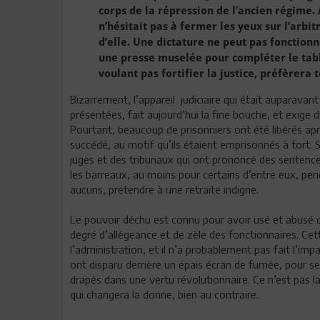
corps de la répression de l’ancien régime. 
n’hésitait pas à fermer les yeux sur l’arbi
d’elle. Une dictature ne peut pas fonctionne
une presse muselée pour compléter le tabl
voulant pas fortifier la justice, préfèrera t
Bizarrement, l’appareil judiciaire qui était auparavant
présentées, fait aujourd’hui la fine bouche, et exige 
Pourtant, beaucoup de prisonniers ont été libérés aprè
succédé, au motif qu’ils étaient emprisonnés à tort. S
juges et des tribunaux qui ont prononcé des sentences
les barreaux, au moins pour certains d’entre eux, pe
aucuns, prétendre à une retraite indigne.
Le pouvoir déchu est connu pour avoir usé et abusé du
degré d’allégeance et de zèle des fonctionnaires. Cet
l’administration, et il n’a probablement pas fait l’imp
ont disparu derrière un épais écran de fumée, pour se 
drapés dans une vertu révolutionnaire. Ce n’est pas l
qui changera la donne, bien au contraire.