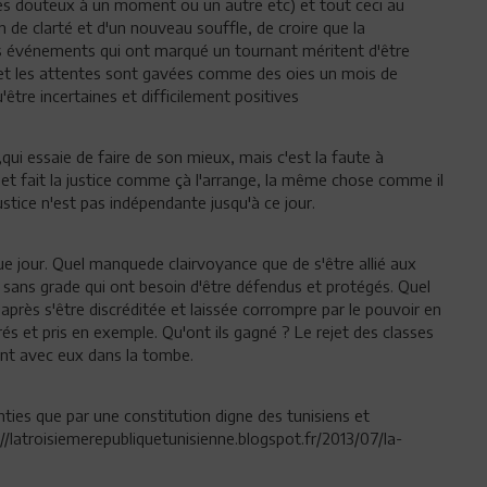
es douteux à un moment ou un autre etc) et tout ceci au
de clarté et d'un nouveau souffle, de croire que la
es événements qui ont marqué un tournant méritent d'être
ns et les attentes sont gavées comme des oies un mois de
tre incertaines et difficilement positives
,qui essaie de faire de son mieux, mais c'est la faute à
i, et fait la justice comme çà l'arrange, la même chose comme il
ustice n'est pas indépendante jusqu'à ce jour.
que jour. Quel manquede clairvoyance que de s'être allié aux
es sans grade qui ont besoin d'être défendus et protégés. Quel
après s'être discréditée et laissée corrompre par le pouvoir en
és et pris en exemple. Qu'ont ils gagné ? Le rejet des classes
ont avec eux dans la tombe.
anties que par une constitution digne des tunisiens et
p://latroisiemerepubliquetunisienne.blogspot.fr/2013/07/la-