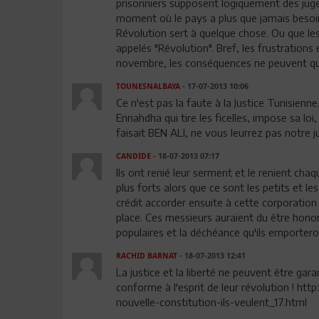
prisonniers supposent logiquement des jug
moment où le pays a plus que jamais besoin 
Révolution sert à quelque chose. Ou que l
appelés "Révolution". Bref, les frustratio
novembre, les conséquences ne peuvent qu'ê
TOUNESNALBAYA
- 17-07-2013 10:06
Ce n'est pas la faute à la Justice Tunisienne
Ennahdha qui tire les ficelles, impose sa lo
faisait BEN ALI, ne vous leurrez pas notre j
CANDIDE
- 18-07-2013 07:17
Ils ont renié leur serment et le renient cha
plus forts alors que ce sont les petits et l
crédit accorder ensuite à cette corporation 
place. Ces messieurs auraient du être honor
populaires et la déchéance qu'ils emporter
RACHID BARNAT
- 18-07-2013 12:41
La justice et la liberté ne peuvent être gar
conforme à l'esprit de leur révolution ! htt
nouvelle-constitution-ils-veulent_17.html