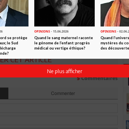
n ami
Imprimer
 ? PARTAGEZ-LE AVEC VOS AMIS !
26
OPINIONS
- 15.06.2026
OPINIONS
- 02.06.
TWEETER
ABONNEZ-VOUS
Nord se protège
Quand le sang maternel raconte
Quand l’univers
ux; le Sud
le génome de l’enfant: progrès
mystères du co
 décharge
médical ou vertige éthique?
des découverte
onde?
R CET ARTICLE
Ne plus afficher
5
Commentaires
Commenter