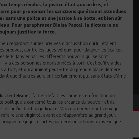
Aux temps révolus, la justice était aux ordres, et
traire pour prononcer les sanctions qui étaient attendues
r sans une police et une justice à sa botte, et bien sûr
eau. Pour paraphraser Blaise Pascal, la dictature ne
oujours justifier la force.
 peu regardant sur les preuves d’accusation qui lui étaient
des preuves, contre les juges véreux, pour daigner les écarter.
s le 14 Janvier par les différents pouvoirs qui se sont
’il y a des personnes emprisonnées à tort, c’est qu’il y a des
 à tort, et qui auraient peut-être dû prendre place derrière
ndant que d’autres auraient certainement pu, sans états d’âme
 clientélisme, fait et défait les carrières en fonction du
te politique a concerné tous les arcanes du pouvoir et de
asse sur l’institution judiciaire. Mais nombreux sont ceux qui
refaire une virginité, avant de réapparaître au grand jour,
a poignée de juges écartés par décision administrative inique