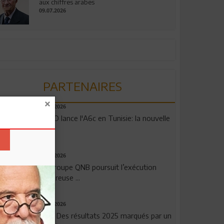
aux chiffres arabes
09.07.2026
PARTENAIRES
04.08.2026
OPPO lance l'A6c en Tunisie: la nouvelle
...
29.07.2026
Le Groupe QNB poursuit l’exécution
rigoureuse ...
29.07.2026
TSB: Des résultats 2025 marqués par un