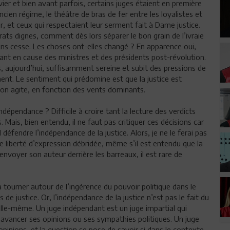
ier et bien avant parfois, certains juges étaient en première
ancien régime, le théâtre de bras de fer entre les loyalistes et
r, et ceux qui respectaient leur serment fait à Dame justice.
rats dignes, comment dès lors séparer le bon grain de l’ivraie
ans cesse. Les choses ont-elles changé ? En apparence oui,
tant en cause des ministres et des présidents post-révolution.
 pas, aujourd’hui, suffisamment sereine et subit des pressions de
nt. Le sentiment qui prédomine est que la justice est
l’on agite, en fonction des vents dominants.
dépendance ? Difficile à croire tant la lecture des verdicts
. Mais, bien entendu, il ne faut pas critiquer ces décisions car
 défendre l’indépendance de la justice. Alors, je ne le ferai pas
une liberté d’expression débridée, même s’il est entendu que la
envoyer son auteur derrière les barreaux, il est rare de
 tourner autour de l’ingérence du pouvoir politique dans le
s de justice. Or, l’indépendance de la justice n’est pas le fait du
ce elle-même. Un juge indépendant est un juge impartial qui
re avancer ses opinions ou ses sympathies politiques. Un juge
opinions, et la question se pose de savoir si dans le contexte