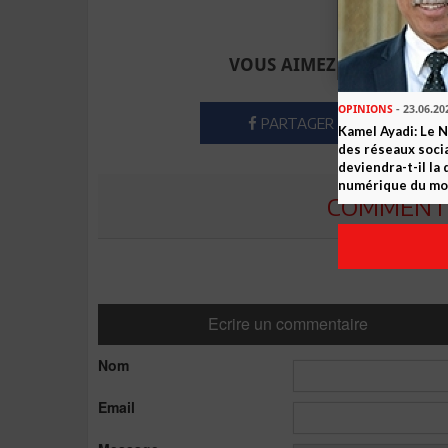
Envoyer à u
VOUS AIMEZ CET ARTICLE
OPINIONS
- 23.06.20
PARTAGER
Kamel Ayadi: Le 
des réseaux socia
deviendra-t-il la
numérique du m
COMMENTE
Ecrire un commentaire
Nom
Email