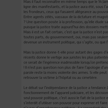
Mais il faut reconnaître en même temps que le 14 Janv
ligne des manifestants, et la justice aura été, sous l’
les frondeurs, ceux qui faisaient allégeance au pouvoi
Entre agents zélés, vassaux de la dictature et magist
? Une question posée à la profession, qu’elle élude s
puisque la justice traite aujourd’hui des dossiers met
Mais il est un fait certain, c’est que la justice n’est
toutes parts, du gouvernement, oui, mais pas seuleme
devenue un instrument politique, qui s’agite, ou que 
Mais la justice donne-t-elle pour autant des gages d’in
récents donne le vertige aux juristes les plus patentés
ce serait de l’ingérence inadmissible lorsqu’on prétend
! Il n’est pas question non plus de faire l’apologie d’
parole reste la moins violente des armes. Si elle peut 
retrouver la victime à l’hôpital ou au cimetière.
Le débat sur l’indépendance de la justice a tendance à
fonctionnement de l’appareil judiciaire, et les décision
seul pouvoir politique, c’est aussi le fait de la justi
s’interdit d’utiliser son pouvoir pour exprimer et fai
n’a pas d’appartenance politique, il a cependant des 