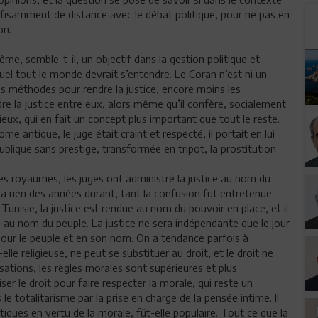
ffisamment de distance avec le débat politique, pour ne pas en
on.
ême, semble-t-il, un objectif dans la gestion politique et
equel tout le monde devrait s’entendre. Le Coran n’est ni un
i les méthodes pour rendre la justice, encore moins les
re la justice entre eux, alors même qu’il confère, socialement
ieux, qui en fait un concept plus important que tout le reste.
me antique, le juge était craint et respecté, il portait en lui
publique sans prestige, transformée en tripot, la prostitution
s royaumes, les juges ont administré la justice au nom du
a rien des années durant, tant la confusion fut entretenue
nisie, la justice est rendue au nom du pouvoir en place, et il
 au nom du peuple. La justice ne sera indépendante que le jour
 pour le peuple et en son nom. On a tendance parfois à
lle religieuse, ne peut se substituer au droit, et le droit ne
isations, les règles morales sont supérieures et plus
ser le droit pour faire respecter la morale, qui reste un
e totalitarisme par la prise en charge de la pensée intime. Il
iques en vertu de la morale, fût-elle populaire. Tout ce que la