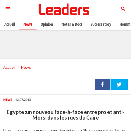
Accueil
News
Opinion
Notes & Docs
Success story
Homma
Accueil
News
NEWS
- 12.07.2013
Egypte :un nouveau face-à-face entre pro et anti-
Morsi dans les rues du Caire
Le nouveau gouvernement égyptien qui devra être annoncé dans les tout