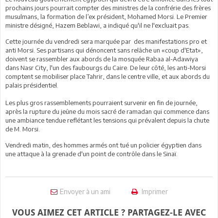
prochains jours pourrait compter des ministres de la confrérie des frères
musulmans, la formation de l’ex président, Mohamed Morsi. Le Premier
ministre désigné, Hazem Beblawi, a indiqué qu'il ne l'excluait pas.
Cette journée du vendredi sera marquée par des manifestations pro et
anti Morsi. Ses partisans qui dénoncent sans relâche un «coup d'Etat»,
doivent se rassembler aux abords de la mosquée Rabaa al-Adawiya
dans Nasr City, l'un des faubourgs du Caire. De leur côté, les anti-Morsi
comptent se mobiliser place Tahrir, dans le centre ville, et aux abords du
palais présidentiel.
Les plus gros rassemblements pourraient survenir en fin de journée,
après la rupture du jeûne du mois sacré de ramadan qui commence dans
une ambiance tendue reflétant les tensions qui prévalent depuis la chute
de M. Morsi.
Vendredi matin, des hommes armés ont tué un policier égyptien dans
une attaque à la grenade d'un point de contrôle dans le Sinaï.
Envoyer à un ami
Imprimer
VOUS AIMEZ CET ARTICLE ? PARTAGEZ-LE AVEC