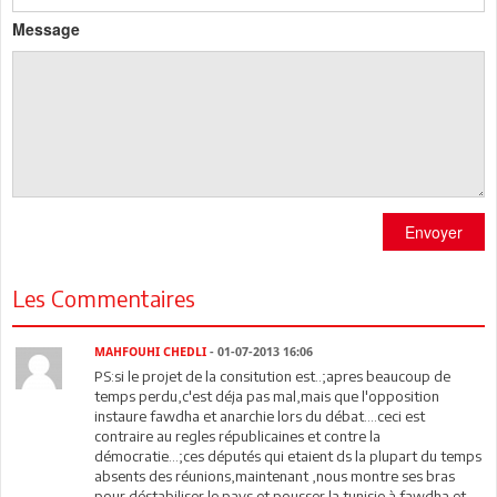
Message
Envoyer
Les Commentaires
MAHFOUHI CHEDLI
- 01-07-2013 16:06
PS:si le projet de la consitution est..;apres beaucoup de
temps perdu,c'est déja pas mal,mais que l'opposition
instaure fawdha et anarchie lors du débat....ceci est
contraire au regles républicaines et contre la
démocratie...;ces députés qui etaient ds la plupart du temps
absents des réunions,maintenant ,nous montre ses bras
pour déstabiliser le pays et pousser la tunisie à fawdha et