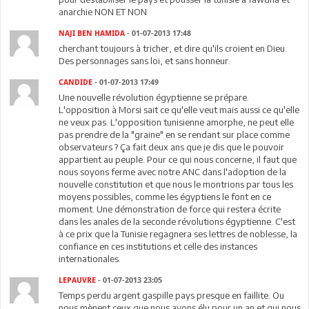
anarchie NON ET NON
NAJI BEN HAMIDA
- 01-07-2013 17:48
cherchant toujours à tricher, et dire qu'ils croient en Dieu.
Des personnages sans loi, et sans honneur.
CANDIDE
- 01-07-2013 17:49
Une nouvelle révolution égyptienne se prépare.
L'opposition à Morsi sait ce qu'elle veut mais aussi ce qu'elle
ne veux pas. L'opposition tunisienne amorphe, ne peut elle
pas prendre de la "graine" en se rendant sur place comme
observateurs ? Ça fait deux ans que je dis que le pouvoir
appartient au peuple. Pour ce qui nous concerne, il faut que
nous soyons ferme avec notre ANC dans l'adoption de la
nouvelle constitution et que nous le montrions par tous les
moyens possibles, comme les égyptiens le font en ce
moment. Une démonstration de force qui restera écrite
dans les anales de la seconde révolutions égyptienne. C'est
à ce prix que la Tunisie regagnera ses lettres de noblesse, la
confiance en ces institutions et celle des instances
internationales.
LEPAUVRE
- 01-07-2013 23:05
Temps perdu argent gaspille pays presque en faillite. Ou
nous mènent ceux que nous avons élu pour un an et qui nous