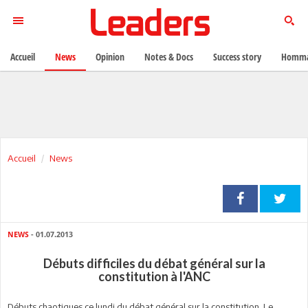
Accueil
News
Opinion
Notes & Docs
Success story
Homma
Accueil
News
NEWS
- 01.07.2013
Débuts difficiles du débat général sur la
constitution à l'ANC
Débuts chaotiques ce lundi du débat général sur la constitution. Le