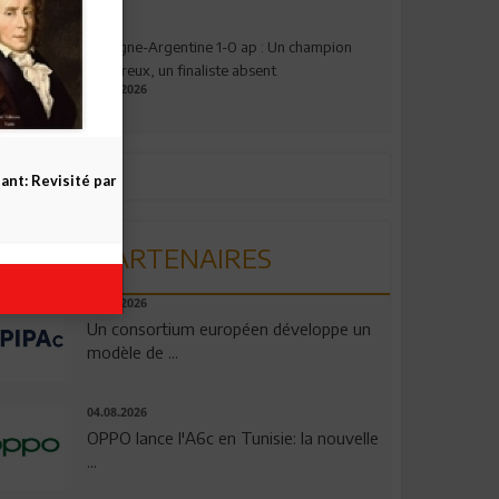
Espagne-Argentine 1-0 ap : Un champion
valeureux, un finaliste absent
19.07.2026
nt: Revisité par
PARTENAIRES
06.08.2026
Un consortium européen développe un
modèle de ...
04.08.2026
OPPO lance l'A6c en Tunisie: la nouvelle
...