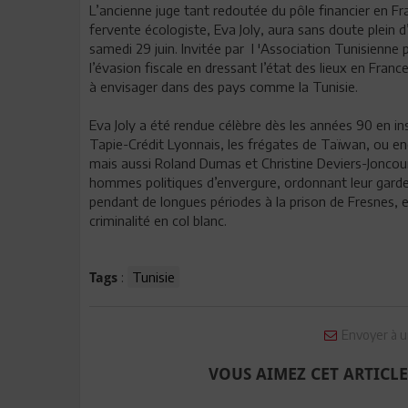
L’ancienne juge tant redoutée du pôle financier en 
fervente écologiste, Eva Joly, aura sans doute plein 
samedi 29 juin. Invitée par l 'Association Tunisienne p
l’évasion fiscale en dressant l’état des lieux en Fra
à envisager dans des pays comme la Tunisie.
Eva Joly a été rendue célèbre dès les années 90 en in
Tapie-Crédit Lyonnais, les frégates de Taïwan, ou enc
mais aussi Roland Dumas et Christine Deviers-Joncour.
hommes politiques d’envergure, ordonnant leur gard
pendant de longues périodes à la prison de Fresnes, 
criminalité en col blanc.
:
Tunisie
Tags
Envoyer à u
VOUS AIMEZ CET ARTICLE