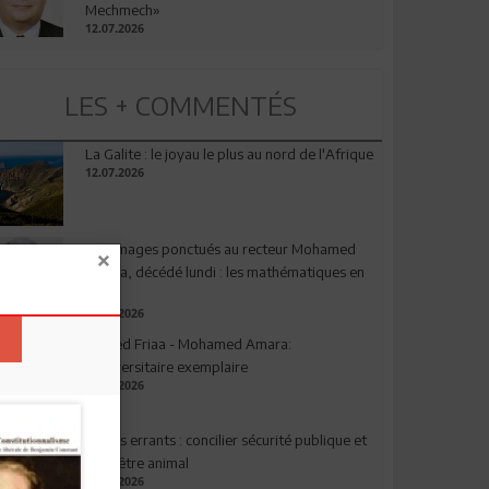
Mechmech»
12.07.2026
LES + COMMENTÉS
La Galite : le joyau le plus au nord de l'Afrique
12.07.2026
Hommages ponctués au recteur Mohamed
Amara, décédé lundi : les mathématiques en
deuil
03.08.2026
Ahmed Friaa - Mohamed Amara:
l’Universitaire exemplaire
04.08.2026
Chiens errants : concilier sécurité publique et
bien-être animal
17.07.2026