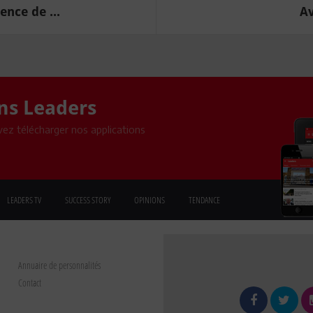
nce de ...
Av
ons Leaders
ez télécharger nos applications
LEADERS TV
SUCCESS STORY
OPINIONS
TENDANCE
Annuaire de personnalités
Contact