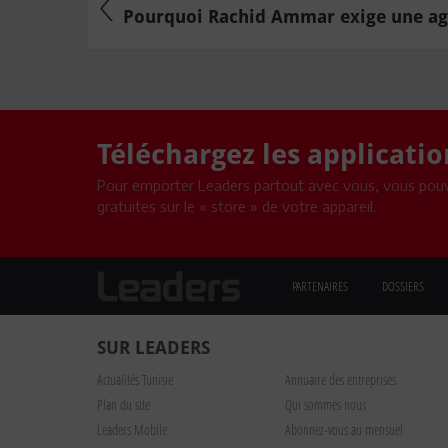
Pourquoi Rachid Ammar exige une age
Téléchargez les applicati
Pour emporter Leaders partout avec vous, vous pouv
gratuites sur le « store » de votre appareil.
PARTENAIRES
DOSSIERS
SUR LEADERS
Actualités Tunisie
Annuaire des entreprises
Plan du site
Qui sommes nous
Leaders Mobile
Abonnez-vous au mensuel