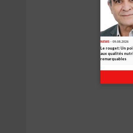
NEWS
- 09.08.2026
Le rouget: Un po
aux qualités nutr
remarquables