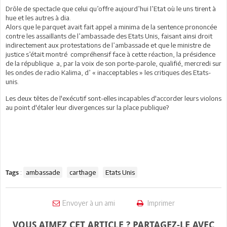
Drôle de spectacle que celui qu’offre aujourd’hui l’Etat où le uns tirent à
hue et les autres à dia.
Alors que le parquet avait fait appel a minima de la sentence prononcée
contre les assaillants de l’ambassade des Etats Unis, faisant ainsi droit
indirectement aux protestations de l’ambassade et que le ministre de
justice s’était montré compréhensif face à cette réaction, la présidence
de la république a, par la voix de son porte-parole, qualifié, mercredi sur
les ondes de radio Kalima, d’ « inacceptables » les critiques des Etats-
unis.
Les deux têtes de l'exécutif sont-elles incapables d'accorder leurs violons
au point d'étaler leur divergences sur la place publique?
:
ambassade
carthage
Etats Unis
Tags
Envoyer à un ami
Imprimer
VOUS AIMEZ CET ARTICLE ? PARTAGEZ-LE AVEC