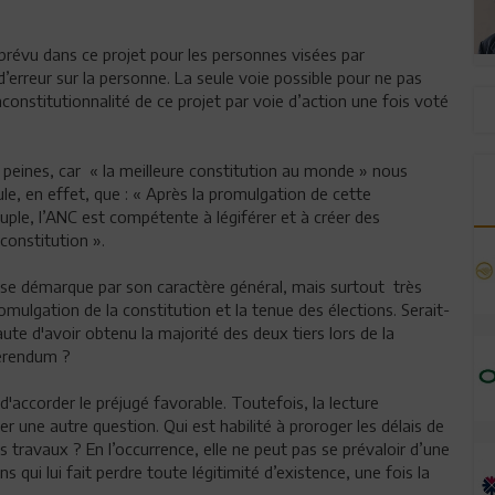
é prévu dans ce projet pour les personnes visées par
 d’erreur sur la personne. La seule voie possible pour ne pas
nconstitutionnalité de ce projet par voie d’action une fois voté
eines, car « la meilleure constitution au monde » nous
pule, en effet, que : « Après la promulgation de cette
euple, l’ANC est compétente à légiférer et à créer des
constitution ».
 se démarque par son caractère général, mais surtout très
omulgation de la constitution et la tenue des élections. Serait-
faute d'avoir obtenu la majorité des deux tiers lors de la
ferendum ?
 d'accorder le préjugé favorable. Toutefois, la lecture
 une autre question. Qui est habilité à proroger les délais de
s travaux ? En l’occurrence, elle ne peut pas se prévaloir d’une
 qui lui fait perdre toute légitimité d’existence, une fois la