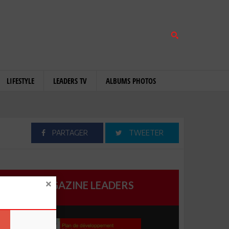
LIFESTYLE
LEADERS TV
ALBUMS PHOTOS
PARTAGER
TWEETER
MAGAZINE LEADERS