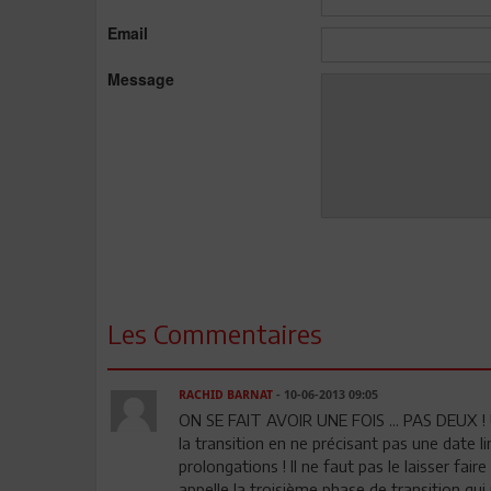
Email
Message
Les Commentaires
RACHID BARNAT
- 10-06-2013 09:05
ON SE FAIT AVOIR UNE FOIS ... PAS DEUX ! U
la transition en ne précisant pas une date li
prolongations ! Il ne faut pas le laisser fai
appelle la troisième phase de transition qui 