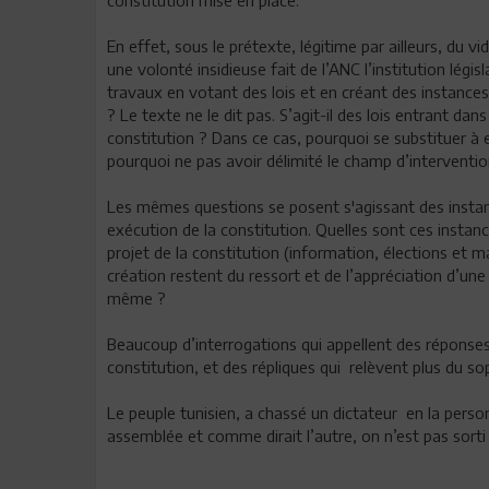
constitution mise en place.
En effet, sous le prétexte, légitime par ailleurs, du vi
une volonté insidieuse fait de l’ANC l’institution lég
travaux en votant des lois et en créant des instances, 
? Le texte ne le dit pas. S’agit-il des lois entrant d
constitution ? Dans ce cas, pourquoi se substituer à e
pourquoi ne pas avoir délimité le champ d’interventi
Les mêmes questions se posent s'agissant des instanc
exécution de la constitution. Quelles sont ces instanc
projet de la constitution (information, élections et m
création restent du ressort et de l’appréciation d’u
même ?
Beaucoup d’interrogations qui appellent des réponses
constitution, et des répliques qui relèvent plus du s
Le peuple tunisien, a chassé un dictateur en la person
assemblée et comme dirait l’autre, on n’est pas sorti d