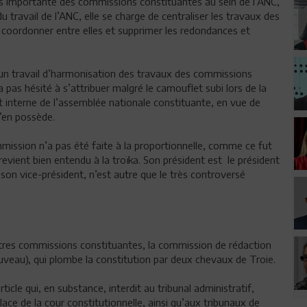
lus importante des commissions constituantes au sein de l’ANC,
travail de l’ANC, elle se charge de centraliser les travaux des
 coordonner entre elles et supprimer les redondances et
un travail d’harmonisation des travaux des commissions
a pas hésité à s’attribuer malgré le camouflet subi lors de la
 interne de l’assemblée nationale constituante, en vue de
n’en possède.
ission n’a pas été faite à la proportionnelle, comme ce fut
 revient bien entendu à la troïka. Son président est le président
son vice-président, n’est autre que le très controversé
autres commissions constituantes, la commission de rédaction
nouveau), qui plombe la constitution par deux chevaux de Troie.
ticle qui, en substance, interdit au tribunal administratif,
lace de la cour constitutionnelle, ainsi qu’aux tribunaux de