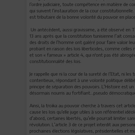
l’ordre judiciaire, toute compétence en matière de con
qui suivent l’instauration de la cour constitutionnelle
est tributaire de la bonne volonté du pouvoir en place
Un antécédent, aussi gravissime, a été observé en Tun
13 ans après que la constitution tunisienne l’ait con
des droits de l’homme ont galéré pour faire valoir leu
probant en raison des lois liberticides, comme celle
et son « fameux » article 4, qui n'ont pas été abrog
constitutionnalité des lois.
Je rappelle que ni la cour de la sureté de l’Etat, ni le
contentieux, répondant à une volonté politique délib
principe de séparation des pouvoirs. L’Histoire est 
désormais nourris au fortifiant…pseudo démocratiqu
Ainsi, la troïka au pouvoir cherche à travers cet artic
cause les lois qu’elle juge utiles à son référentiel idé
d’abord, certaines libertés, qu’elle pourrait limiter san
révolution. L’article 3 de ce projet interdit aux pers
prochaines élections législatives, présidentielles et