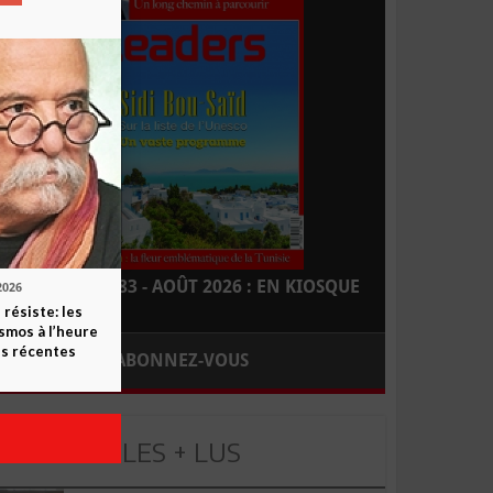
LEADERS N° 183 - AOÛT 2026 : EN KIOSQUE
2026
 résiste: les
smos à l’heure
s récentes
ABONNEZ-VOUS
LES + LUS