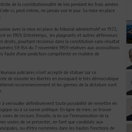
trôle de la constitutionnalité de lois pendant les trois années
. Celle-ci, peut même, ne jamais voir le jour. Sa mise en place
.
isie avec la mise en place du tribunal administratif en 1972,
sacré en 1959. Entretemps, les plaignants et autres défenseurs
rs droits, pourtant reconnus dans la constitution sans résultat
s numéro 59-154 du 7 novembre 1959 relatives aux associations
ées faute d'une juridiction compétente en matière de
s tribunaux judicaires n’ont accepté de statuer sur ce
érée de museler les libertés en invoquant le très démocratique
un éternel recommencement et les germes de la dictature sont
e.
le à verrouiller définitivement toute possibilité de remettre en
ologique ou à sa survie politique. En ligne de mire, se trouve
s voies de recours. Ensuite, la loi sur l’immunisation de la
onnes visées de se présenter, en tant que candidats aux
 municipales, ou d'être nommées dans les hautes fonctions de