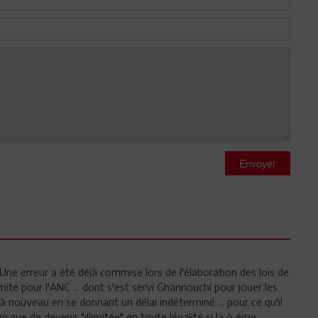
Envoyer
ne erreur a été déjà commise lors de l'élaboration des lois de
mite pour l'ANC ... dont s'est servi Ghannouchi pour jouer les
re à nouveau en se donnant un délai indéterminé ... pour ce qu'il
risque de devenir "illimitée" en toute légalité si la 4 éme