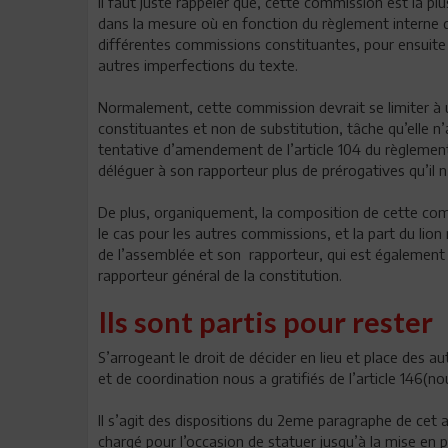
Il faut juste rappeler que, cette commission est la p
dans la mesure où en fonction du règlement interne du 
différentes commissions constituantes, pour ensuite
autres imperfections du texte.
Normalement, cette commission devrait se limiter à 
constituantes et non de substitution, tâche qu’elle n’
tentative d’amendement de l’article 104 du règlement
déléguer à son rapporteur plus de prérogatives qu’il 
De plus, organiquement, la composition de cette comm
le cas pour les autres commissions, et la part du lion
de l’assemblée et son rapporteur, qui est également 
rapporteur général de la constitution.
Ils sont partis pour rester
S’arrogeant le droit de décider en lieu et place des 
et de coordination nous a gratifiés de l’article 146(
Il s’agit des dispositions du 2eme paragraphe de cet ar
chargé pour l’occasion de statuer jusqu’à la mise en p