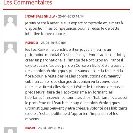
Les Commentaires
INSAF BALI GHLILA
- 25-04-2013 14:14
je suis prete à aider je suis expert comptable et je mets à
disposition mes compétences pour la réussite de cette
initiative bonee chance
PSEUDO
- 26-04-2013 01:01
les Iles Kerkenna constituent un joyau à inscrire au
patrimoine mondial.C 'est un écosystème fragile .on doit y
créer un parc national à l 'image de Port Cros en France il
existe aussi d 'autres parc en Corse en Sicile..Cela créerait
des emplois écologiques pour sauvegarder la faune et la
flore pour le reste des Iles.les constructions devraient y
subir un cahier des charges draconien vu la convoitise
qu'elles attirent.elles doivent éviter le tourisme de masse
prédateurs ;faire de l' éco-tourisme en formant les
habitants à recevoir les touristes chez l 'habitant.il y a aussi
le problème de l 'eau.beaucoup d 'emplois écologiques
urbanistiques peuvent y etre crées.la volonté des habitants
existe c 'est au politique d 'apporter l 'impulsion et les
moyens
NASRI
- 26-04-2013 07:33