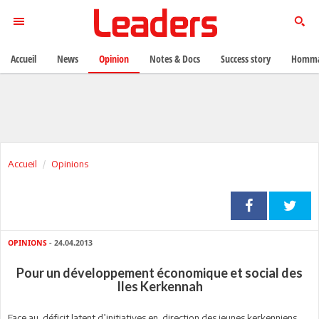
Accueil
News
Opinion
Notes & Docs
Success story
Homma
Accueil
Opinions
OPINIONS
- 24.04.2013
Pour un développement économique et social des
Iles Kerkennah
F
ace au déficit latent d’initiatives en direction des jeunes kerkenniens,