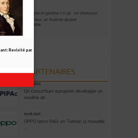
Espagne-Argentine 1-0 ap : Un champion
valeureux, un finaliste absent
19.07.2026
nt: Revisité par
PARTENAIRES
06.08.2026
Un consortium européen développe un
modèle de ...
04.08.2026
OPPO lance l'A6c en Tunisie: la nouvelle
...