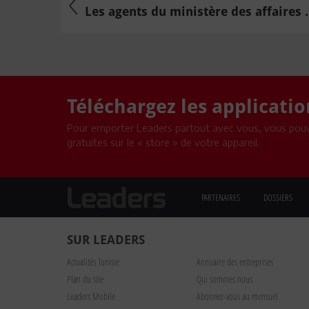
Les agents du ministère des affaires .
Téléchargez les applicati
Pour emporter Leaders partout avec vous, vous pouv
gratuites sur le « store » de votre appareil.
PARTENAIRES
DOSSIERS
SUR LEADERS
Actualités Tunisie
Annuaire des entreprises
Plan du site
Qui sommes nous
Leaders Mobile
Abonnez-vous au mensuel