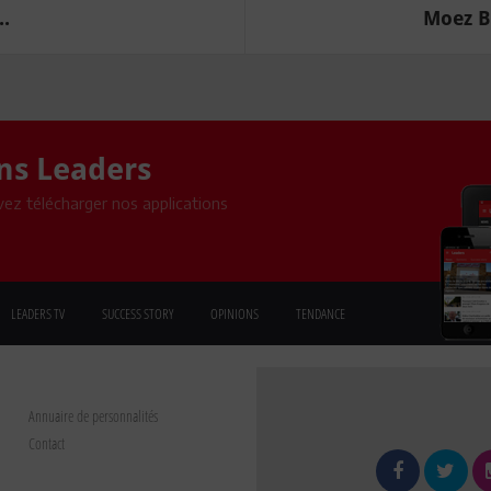
..
Moez B
ons Leaders
ez télécharger nos applications
LEADERS TV
SUCCESS STORY
OPINIONS
TENDANCE
Annuaire de personnalités
Contact