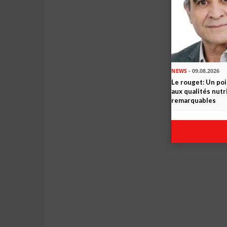
NEWS
- 09.08.2026
Le rouget: Un po
aux qualités nutr
remarquables