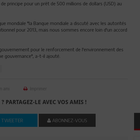
e principe pour un prêt de 500 millions de dollars (USD) au
que mondiale "la Banque mondiale a discuté avec les autorités
dditionnel pour 2013, mais nous sommes encore loin d'un accord
gouvernement pour le renforcement de l'environnement des
e gouvernance", a-t-il ajouté.
n
n ami
Imprimer
 ? PARTAGEZ-LE AVEC VOS AMIS !
TWEETER
ABONNEZ-VOUS