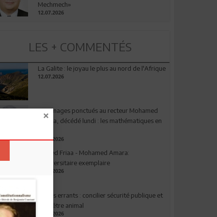
Mechmech»
12.07.2026
LES + COMMENTÉS
La Galite : le joyau le plus au nord de l'Afrique
12.07.2026
Hommages ponctués au recteur Mohamed
Amara, décédé lundi : les mathématiques en
deuil
03.08.2026
Ahmed Friaa - Mohamed Amara:
l’Universitaire exemplaire
04.08.2026
Chiens errants : concilier sécurité publique et
bien-être animal
17.07.2026