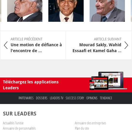
ARTICLE PRÉCÉDENT
ARTICLE SUIVANT
Une motion de défiance à
Mourad Sakly, Wahid
l'encontre de ...
Essaafi et Kamel Gaha ...
Téléchargez les applications
Leaders
PARTENAIRES
DOSSIERS
LEADERS TV
SUCCESS STORY
OPINIONS
TENDANCE
SUR LEADERS
Actualités Tunisie
Annuaire des entreprises
Annuaire de personnalités
Plan du site