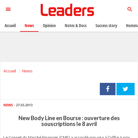
Accueil
News
Opinion
Notes & Docs
Success story
Homma
Accueil
News
NEWS
- 27.03.2013
New Body Line en Bourse : ouverture des
souscriptions le 8 avril
Le Conseil du Marché Financier (CMF) a accordé son visa à l’offre à prix