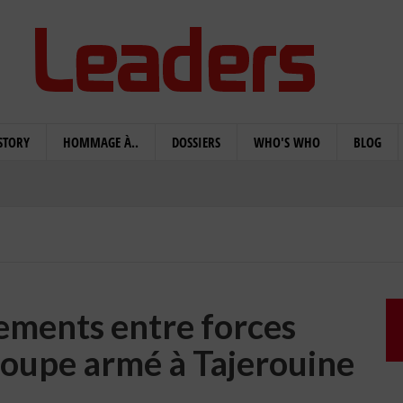
STORY
HOMMAGE À..
DOSSIERS
WHO'S WHO
BLOG
tements entre forces
groupe armé à Tajerouine