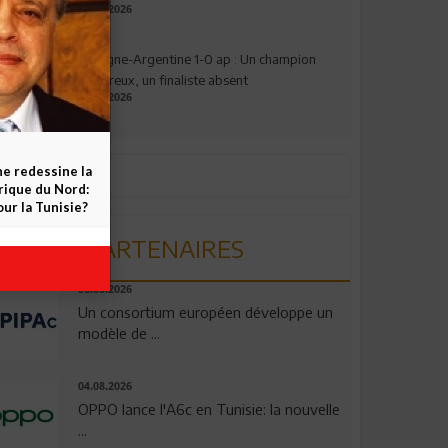
17.07.2026
Espagne-Argentine 1-0 ap : Un champion
valeureux, un finaliste absent
19.07.2026
ne redessine la
frique du Nord:
ur la Tunisie?
PARTENAIRES
06.08.2026
Un consortium européen développe un
modèle de ...
04.08.2026
OPPO lance l'A6c en Tunisie: la nouvelle
...