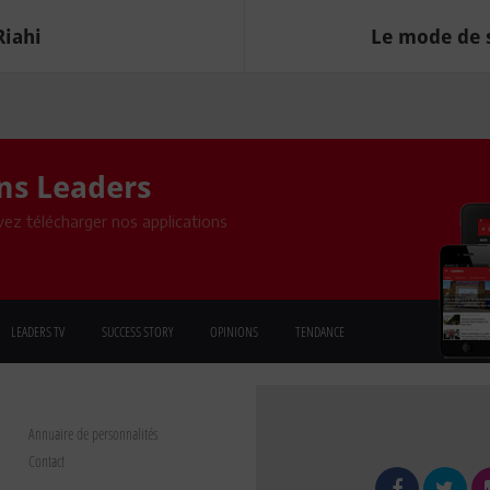
Riahi
Le mode de s
ons Leaders
ez télécharger nos applications
LEADERS TV
SUCCESS STORY
OPINIONS
TENDANCE
Annuaire de personnalités
Contact