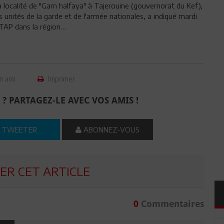
localité de "Garn halfaya" à Tajerouine (gouvernorat du Kef),
nités de la garde et de l'armée nationales, a indiqué mardi
 TAP dans la région…
n ami
Imprimer
 ? PARTAGEZ-LE AVEC VOS AMIS !
TWEETER
ABONNEZ-VOUS
R CET ARTICLE
0
Commentaires