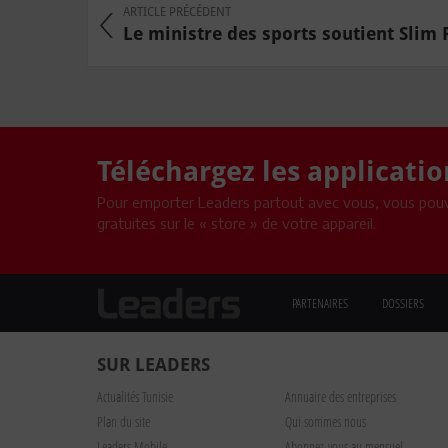
ARTICLE PRÉCÉDENT
Le ministre des sports soutient Slim 
Téléchargez les applicati
Pour emporter Leaders partout avec vous, vous pouv
gratuites sur le « store » de votre appareil.
PARTENAIRES
DOSSIERS
SUR LEADERS
Actualités Tunisie
Annuaire des entreprises
Plan du site
Qui sommes nous
Leaders Mobile
Abonnez-vous au mensuel