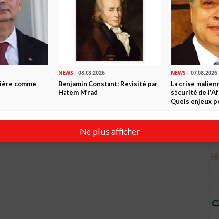
NEWS
- 08.08.2026
NEWS
- 07.08.2026
ntière comme
Benjamin Constant: Revisité par
La crise malien
Hatem M’rad
sécurité de l'A
Quels enjeux po
Ne plus afficher