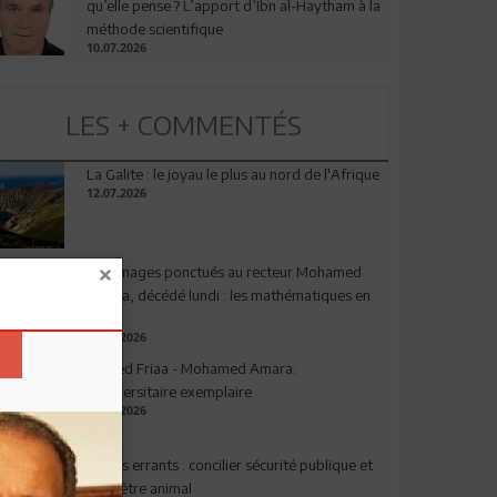
qu’elle pense ? L’apport d’Ibn al-Haytham à la
méthode scientifique
10.07.2026
LES + COMMENTÉS
La Galite : le joyau le plus au nord de l'Afrique
12.07.2026
Hommages ponctués au recteur Mohamed
Amara, décédé lundi : les mathématiques en
deuil
03.08.2026
Ahmed Friaa - Mohamed Amara:
l’Universitaire exemplaire
04.08.2026
Chiens errants : concilier sécurité publique et
bien-être animal