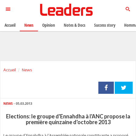
Accueil
News
Opinion
Notes & Docs
Success story
Homma
Accueil
News
NEWS
- 05.03.2013
Elections: le groupe d'Ennahdha à l'ANC propose la
première quinzaine d'octobre 2013
Le groupe d’Ennahdha à l’Assemblée nationale constituante a proposé