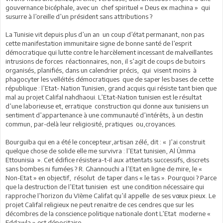
gouvernance bicéphale, avec un chef spirituel « Deus ex machina » qui
susurre à l’oreille d’un président sans attributions ?
La Tunisie vit depuis plus d’un an un coup d’état permanant, non pas
cette manifestation immunitaire signe de bonne santé de l’esprit
démocratique qui lutte contre le harcèlement incessant de malveillantes
intrusions de forces réactionnaires, non, il s’agit de coups de butoirs
organisés, planifiés, dans un calendrier précis, qui visent moins à
phagocyter les velléités démocratiques que de saper les bases de cette
république : l’Etat- Nation Tunisien, grand acquis qui résiste tant bien que
mal au projet Califal nahdhaoui. L’Etat-Nation tunisien est le résultat
d’une laborieuse et, erratique construction qui donne aux tunisiens un
sentiment d’appartenance à une communauté d’intérêts, à un destin
commun, par-delà leur religiosité, pratiques ou,croyances.
Bourguiba qui en a été le concepteur,artisan zélé, dit : « J’ai construit
quelque chose de solide elle me survivra : l’Etat tunisien, Al Ûmma
Ettounisia ». Cet édifice résistera-t-il aux attentats successifs, discrets
sans bombes ni fumées ? R. Ghannouchi a l’Etat en ligne de mire, le «
Non-Etat » en objectif, résolut de taper dans « le tas ». Pourquoi ? Parce
que la destruction de l’Etat tunisien est une condition nécessaire qui
rapproche l’horizon du VIème Califat qu’il appelle de ses vœux pieux. Le
projet Califal religieux ne peut renaitre de ces cendres que sur les
décombres de la conscience politique nationale dont L’Etat moderne «
Eddawla » est dépositaire.