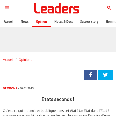
Accueil
News
Opinion
Notes & Docs
Success story
Homma
Accueil
Opinions
OPINIONS
- 30.01.2013
Etats seconds !
Q
u’est-ce qui met notre république dans cet état ? Un Etat dans l’Etat ?
vivons-nous une schizophrénie, verbeuse, délirantesous l’empire d’une