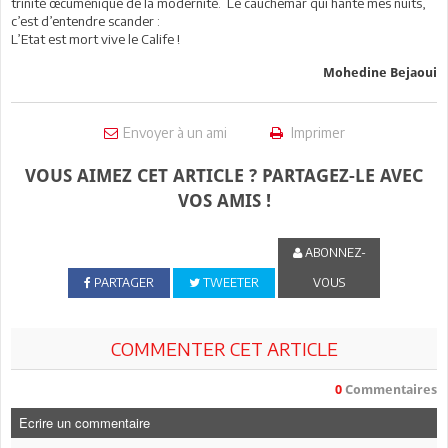
trinité œcuménique de la modernité. Le cauchemar qui hante mes nuits,
c’est d’entendre scander :
L’Etat est mort vive le Calife !
Mohedine Bejaoui
Envoyer à un ami
Imprimer
VOUS AIMEZ CET ARTICLE ? PARTAGEZ-LE AVEC
VOS AMIS !
ABONNEZ-
PARTAGER
TWEETER
VOUS
COMMENTER CET ARTICLE
0
Commentaires
Ecrire un commentaire