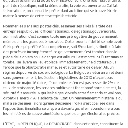
et,judicaires unifié à la botte du Prince-Consort. Une fois l’Etat enterré,
point de république, exit la démocratie, la voie est ouverte au Califat
théocratique, on connait le prétendant au trône qui se trouve être le
maitre à penser de cette stratégie liberticide.
Nommer les siens aux postes clés, essaimer ses alliés à la tête des
entreprisespubliques, offices nationaux, délégations,gouvernorats,
administration c’est somme toute une prérogative du gouvernement
même dans les grandesdémocraties. Opter pour la fidélité semble avoir
été leprérequispréféré à la compétence, soit !Pourtant, se limiter à faire
des procès en incompétenceà ce gouvernement c’est tomber dans le
piège de la diversion. Le danger est ailleurs.Il est mortel. Si l’Etat tunisien
tombe, se lèvera en lieu et place, immédiatement une dictature plus
féroce que la ploutocratie mafieuse et autoritaire de de Ben Ali, un
régime dépourvu de socle idéologique. La Belgique a vécu un an et demi
sans gouvernement, les élections législatives de 2010 n’ayant pas
obtenu de majorité claire, l’économie ne s’en est pas ressentie 2% de
taux de croissance, les services publics ont fonctionné normalement, la
sécurité fut assurée. A qui les belges divisés entre flamands et wallons,
diront-ils merci ? A la solidité de l’Etat. Un remaniement ministériel a du
mal à se dessiner, alors qu’une deuxième Troïka s’est coalisée dans
l’opposition. Ennahdha se crispera davantage, elle n’abandonnera pas
les ministères de souveraineté alors que le danger électoral se précise.
L’ETAT, La REPUBLIQUE, La DEMOCRATIE, dans cet ordre, constituent la