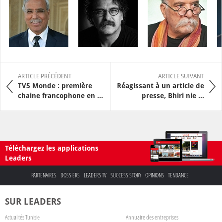
ARTICLE PRÉCÉDENT
ARTICLE SUIVANT
TV5 Monde : première
Réagissant à un article de
chaine francophone en ...
presse, Bhiri nie ...
Téléchargez les applications
Leaders
PARTENAIRES
DOSSIERS
LEADERS TV
SUCCESS STORY
OPINIONS
TENDANCE
SUR LEADERS
Actualités Tunisie
Annuaire des entreprises