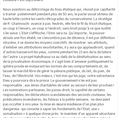
Nous assistons au détricotage du tissu étatique qui, réussit par capillarité
à tramer patiemment pendant plus de 50 ans, le pacte social obtenu de
haute lutte contre les vents rétrogrades du conservatisme. La stratégie
de R. Ghannouchi avance à pas feutrés, elle tire le fil du tricot étatique,
un coup à l’envers, un coup à l’endroit, sans bruit jusqu’à ce que nudité
s’en suive. L’Etat s’effiloche, l’Emir sera nu. Qu’importe, le pouvoir
absolu une fois établi, ne s’encombre pas de décence, il est par définition
obscène, il se donne les moyens coercitifs de montrer ses attributs,
d’exhiber ses attributions exorbitantes, il y aura qui applaudiront, quand
d’autres baisseront les yeux, comme pendant les 23 ans de la dictature
de l’autre. Le projet Nahdhaoui va au-delà de la désétatisation au sens
de la privatisation économique, il s’agit bien d’annexer politiquement la
sphère privée en instaurant les normes de ses comportements et, de
laisser le marché libre de gérer la pénurie publique, du lait, du pain, de
l’eau, de l’électricité. Vos mœurs, c’est moi qui les juge, votre subsistance
Dieu y pourvoira dira le prince. Le gouvernement n’en est pas
responsable ; aux âmes charitables de venir au secours de leur prochain !
Les nominations partisanes, les passe-droit, la cupidité de certains
responsables, les déclarations scandaleuses des seconds couteaux, les
prédications incendiaires, les fatwas à la petite semaine, ne devraient
pas occulter à nos yeux la mise en œuvre insidieuse d’un plan plus
dangereux qui consiste à saper les fondements de l’Etat, une «
somalisation » à quelque chose près : le maintien d’un appareil sécuritaire