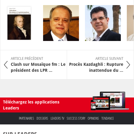
ARTICLE PRÉCÉDENT
ARTICLE SUIVANT
Clash sur Mosaïque fm : Le
Procès Kazdaghli : Rupture
président des LPR ...
inattendue du ...
Téléchargez les applications
Leaders
PARTENAIRES
DOSSIERS
LEADERS TV
SUCCESS STORY
OPINIONS
TENDANCE