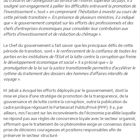
du travail et de l'abnégation au service de l'intérêt supérieur du pays. Il a
souligné son engagement à pallier les difficultés entravant la promotion de
l'investissement »,
tout «
en comprenant l'hésitation à investir au cours de
cette période transitoire ». En présence de plusieurs ministres, il a indiqué
que « le gouvernement comptait sur les efforts des professionnels et des
chefs d'entreprises économiques pour consolider leur contribution aux
efforts d'investissement et de réduction du chômage ».
Le Chef du gouvernement a fait savoir que les principaux défis de cette
période de transition, sont «
le renforcement de la confiance de toutes les
parties en les institutions de l'Etat et la lutte contre la corruption qui freine
le développement économique et social ».
Il a précisé que «
la
promulgation de la loi sur la justice transitionnelle permettra d'accélérer le
rythme du traitement des dossiers des hommes d'affaires interdits de
voyage ».
M. Jebali a évoqué les efforts déployés par le gouvernement, dont la
mise en place d'une stratégie de promotion de la transparence, de la
gouvernance et de lutte contre la corruption, outre la publication du
cadre juridique régissant le Partenariat Public/Privé (PPP). Il a, par
ailleurs, mis l'accent sur les inconvénients de l'économie parallèle laquelle
ne répond pas aux règles de concurrence loyale avec le secteur organisé,
affirmant que le traitement de ce phénomène exige un consensus dans la
prise de décisions courageuses et positions responsables afin de
préserver le secteur structuré.