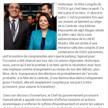
Historique : le XIXe Congrès de
l’UTICA qui s’est tenu ce jeudi l’a
été à plus d’un titre. D’abord le
cadre. C’est la première fois que
ces assises se tiennent au siège
de la Centrale. Une bâtisse
imposante de sept étages située
en plein cœur de la zone
administrative de la cité El
Khadra. Elle est dotée d’une
immense salle des congrès d’une
contenance de 2000 personnes,
soit le nombre de congressistes alors que le parking, tapissé pour
l’occasion a été réservé aux box des 24 unions régionales. Historique
aussi, parce qu’il est le premier à se tenir après la révolution avec tout
cela implique comme changements au niveau du ton des débats, plus
libre, de la transparence des élections et probablement de l’arrivée
probable, à la tête de la centrale, d’une femme élue démocratiquement
(pour l’instant, elle est simplement cooptée par ses pairs à titre
provisoire pour assurer la transition).
Dans son discours d’ouverture, le Chef du gouvernement provisoire
Hamadi Jebali a appelé «l
es hommes d'affaires tunisiens et acteurs
économiques à renforcer le rythme d'investissement et ancrer les valeurs