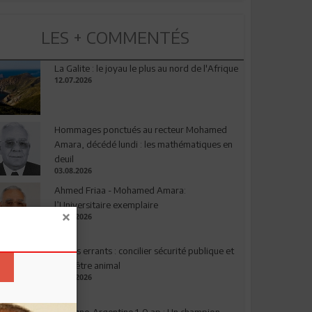
LES + COMMENTÉS
La Galite : le joyau le plus au nord de l'Afrique
12.07.2026
Hommages ponctués au recteur Mohamed
Amara, décédé lundi : les mathématiques en
deuil
03.08.2026
Ahmed Friaa - Mohamed Amara:
l’Universitaire exemplaire
04.08.2026
Chiens errants : concilier sécurité publique et
bien-être animal
17.07.2026
Espagne-Argentine 1-0 ap : Un champion