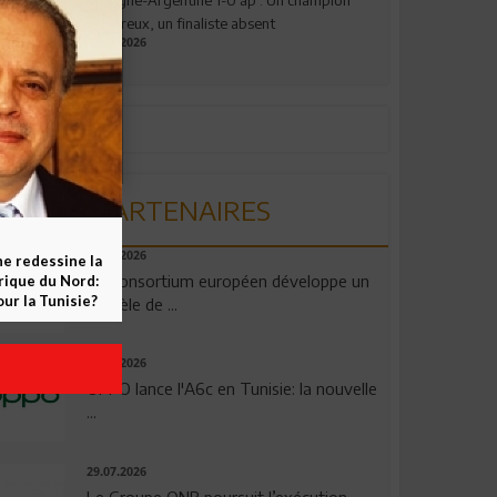
valeureux, un finaliste absent
19.07.2026
PARTENAIRES
06.08.2026
ne redessine la
Un consortium européen développe un
frique du Nord:
ur la Tunisie?
modèle de ...
04.08.2026
OPPO lance l'A6c en Tunisie: la nouvelle
...
29.07.2026
Le Groupe QNB poursuit l’exécution