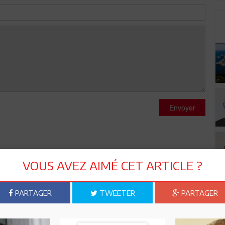
Envoyer
VOUS AVEZ AIMÉ CET ARTICLE ?
veloppement exponentiel sectoriel pour améliorer sa position
PARTAGER
TWEETER
PARTAGER
 avec ses voisins immédiats et se positionner comme patenaire
 secteur Agroalimentaire pourrait être un fer de lance, puis le
e destination de soins, et enfin l'ingénierie et l'expertise