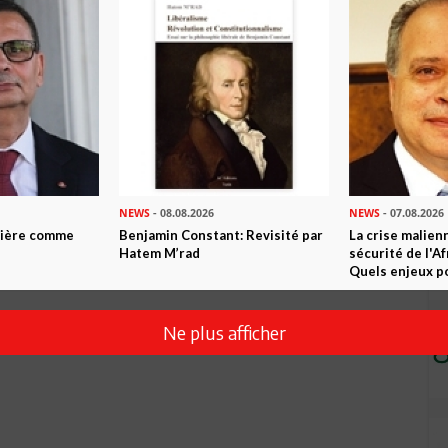
llence de notre économie.
NEWS
- 08.08.2026
NEWS
- 07.08.2026
ntière comme
Benjamin Constant: Revisité par
La crise malien
Hatem M’rad
sécurité de l'A
Quels enjeux po
Ne plus afficher