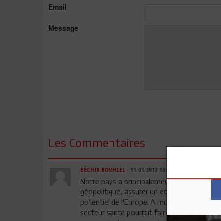
Email
Message
Les Commentaires
BÉCHIR BOUHLEL
- 11-01-2013 13:37
Notre pays a principalement besoin d'un dé
géopolitique, assurer un équilibre réaliste
potentiel de l'Europe. A mon humble avis, le
secteur santé pourrait faire de notre pays un