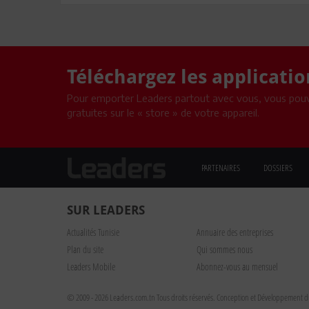
Téléchargez les applicati
Pour emporter Leaders partout avec vous, vous pouv
gratuites sur le « store » de votre appareil.
PARTENAIRES
DOSSIERS
SUR LEADERS
Actualités Tunisie
Annuaire des entreprises
Plan du site
Qui sommes nous
Leaders Mobile
Abonnez-vous au mensuel
© 2009 - 2026 Leaders.com.tn Tous droits réservés.
Conception et Développement du