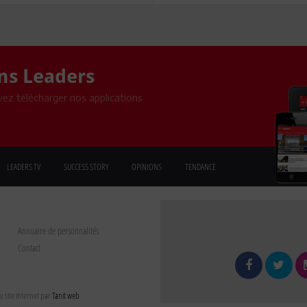
ons Leaders
ez télécharger nos applications
LEADERS TV
SUCCESS STORY
OPINIONS
TENDANCE
Annuaire de personnalités
Contact
 site internet par
Tanit web