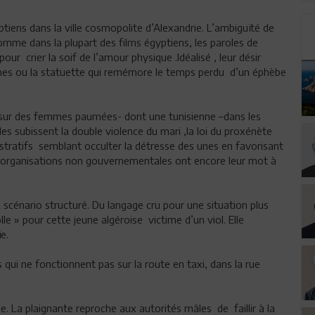
tiens dans la ville cosmopolite d’Alexandrie. L’ambiguïté de
Comme dans la plupart des films égyptiens, les paroles de
r crier la soif de l’amour physique .Idéalisé , leur désir
nes ou la statuette qui remémore le temps perdu d’un éphèbe
 sur des femmes paumées- dont une tunisienne –dans les
es subissent la double violence du mari ,la loi du proxénète
istratifs semblant occulter la détresse des unes en favorisant
s organisations non gouvernementales ont encore leur mot à
scénario structuré. Du langage cru pour une situation plus
lle » pour cette jeune algéroise victime d’un viol. Elle
e.
s qui ne fonctionnent pas sur la route en taxi, dans la rue
le. La plaignante reproche aux autorités mâles de faillir à la