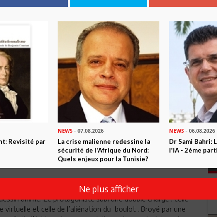
ème
9 décembre au rythme du 7
art dans le cadre du festival
e et du froid qui se sont abattus sur la capitale, le public de
salle obscure de la Maison de culture ont suivi avec intérêt la
NEWS
- 07.08.2026
NEWS
- 06.08.2026
t: Revisité par
La crise malienne redessine la
Dr Sami Bahri: L
sécurité de l'Afrique du Nord:
l'IA - 2ème part
Quels enjeux pour la Tunisie?
Ne plus afficher
sin animé. Le protagoniste subi une double charge : celle
rtuelle et celle de l’aliénation du boulot . Broyé par une