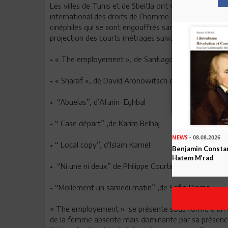
Les villes de Tunis et de Sbeitla ont vécu du 6 au 
international des droits de l’homme. En dépit de la plui
cinéphiles qui se sont engouffrés samedi soir dans la 
projection des courts métrages suivants :
• « The employement », de Santiago Bou Grasso
• « Sharaf », de David Aronowitsch et Hanna Heilbor
• “Abuelas”, d’Afarin Eghbal
• “ Case départ” ,de Karim Belhaj
NEWS
- 08.08.2026
• “ Local copy”, d’Islam Kamel
Benjamin Constan
Hatem M’rad
• “Ni une ni deux” de Philippe Courtin et Akela Sari
• “Mollement un samedi matin” ,de Sofia Djama
« The employement » se présente sous forme d’un des
de la femme absente mais dominante par sa présence vi