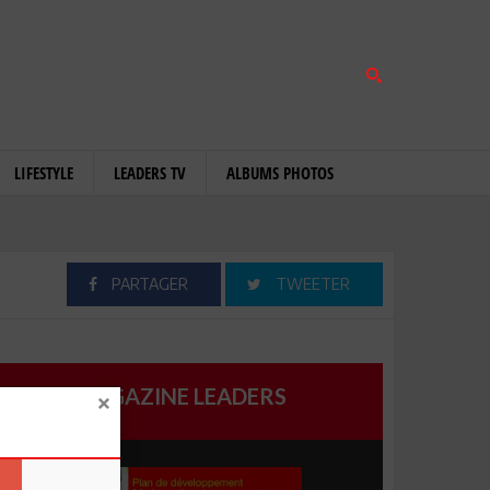
LIFESTYLE
LEADERS TV
ALBUMS PHOTOS
PARTAGER
TWEETER
MAGAZINE LEADERS