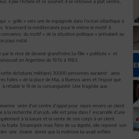
r, il plie l’échine et se soumet. Il se retrouve à plat ventre,
i « grille » vers une ile espagnole dans l’océan atlantique à
es traversent la méditerranée pour le même le motif. Il
onvaincu du motif « de la situation politique » prévalant au
 son pays natal.
par le rêve de devenir grand'mère.Sa fille « politisée « et
 sévissait en Argentine de 1976 à 1983.
ant cette dictature( militaire) 30.000 personnes auraient ainsi
s folles » de la place de Mai, à Buenos aires et l’espoir que
 rétablir le fil de la consanguinité .Une tragédie aux
isienne virée d’un centre d’appel pour injure envers un client
ie à la recherche d’un job, elle est prise dans l’ escarcelle d’une
également à la luxure et la vente de son corps à un client
e la traite. Emancipée mais fière de sa dignité, elle reprend son
ndre une chaine dorée que la matrone lui avait enfilée