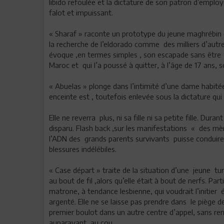
libido refoulée et la dictature de son patron d’employeu
falot et impuissant.
« Sharaf » raconte un prototype du jeune maghrébin qu
la recherche de l’eldorado comme des milliers d’autr
évoque ,en termes simples , son escapade sans être c
Maroc et qui l’a poussé à quitter, à l’âge de 17 ans,
« Abuelas » plonge dans l’intimité d’une dame habitée 
enceinte est , toutefois enlevée sous la dictature qui
Elle ne reverra plus, ni sa fille ni sa petite fille. Dur
disparu. Flash back ,sur les manifestations « des mère
l’ADN des grands parents survivants puisse conduire à
blessures indélébiles.
« Case départ » traite de la situation d’une jeune tun
au bout de fil ,alors qu’elle était à bout de nerfs. Part
matrone, à tendance lesbienne, qui voudrait l’initier 
argenté. Elle ne se laisse pas prendre dans le piège d
premier boulot dans un autre centre d’appel, sans re
auparavant au cou.