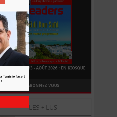
LEADERS N° 183 - AOÛT 2026 : EN KIOSQUE
a Tunisie face à
ie
ABONNEZ-VOUS
LES + LUS