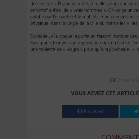
défense de » l’honneur » des femelles alors que son i
enfants" à être de « vrais hommes ». On exige un cert
justifié par l’oisiveté et le mal être que connaissent 
physique dans la jungle de la ville où même les « le
Excédée , elle claque la porte en faisant tomber des c
Finie par retrouver son agresseur dans un bistrot buva
une tablette de « viagra » pour qu’à la prochaine ,il s
Envoyer à u
VOUS AIMEZ CET ARTICLE
PARTAGER
COMMENTE