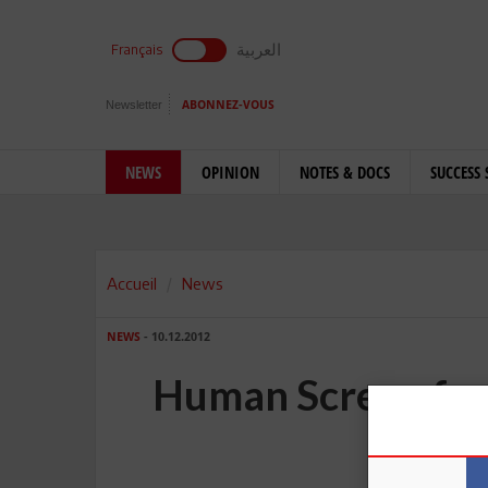
العربية
Français
Newsletter
ABONNEZ-VOUS
NEWS
OPINION
NOTES & DOCS
SUCCESS 
Accueil
News
NEWS
- 10.12.2012
Human Screen festi
h