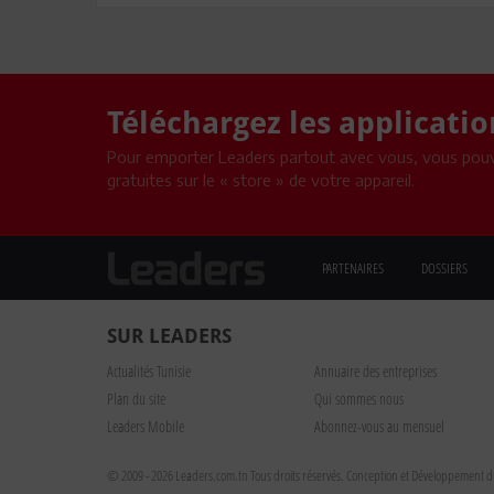
Téléchargez les applicati
Pour emporter Leaders partout avec vous, vous pouv
gratuites sur le « store » de votre appareil.
PARTENAIRES
DOSSIERS
SUR LEADERS
Actualités Tunisie
Annuaire des entreprises
Plan du site
Qui sommes nous
Leaders Mobile
Abonnez-vous au mensuel
© 2009 - 2026 Leaders.com.tn Tous droits réservés.
Conception et Développement du