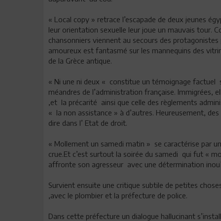
« Local copy » retrace l’escapade de deux jeunes égyp
leur orientation sexuelle leur joue un mauvais tour. 
chansonniers viennent au secours des protagonistes pou
amoureux est fantasmé sur les mannequins des vitri
de la Grèce antique.
« Ni une ni deux « constitue un témoignage factuel
méandres de l’administration française. Immigrées, ell
,et la précarité ainsi que celle des règlements admin
« la non assistance » à d’autres. Heureusement, de
dire dans l’ Etat de droit.
« Mollement un samedi matin » se caractérise par un 
crue.Et c’est surtout la soirée du samedi qui fut « mo
affronte son agresseur avec une détermination inouï
Survient ensuite une critique subtile de petites chose
,avec le plombier et la préfecture de police.
Dans cette préfecture un dialogue hallucinant s’instal