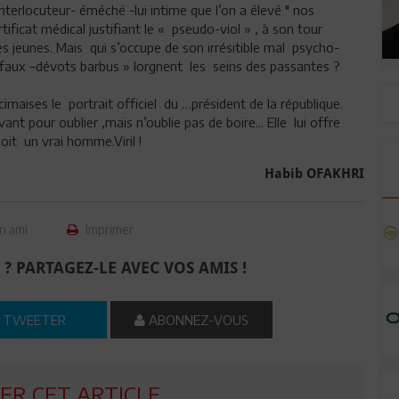
nterlocuteur- éméché -lui intime que l’on a élevé " nos
ificat médical justifiant le « pseudo-viol » , à son tour
les jeunes. Mais qui s’occupe de son irrésitible mal psycho-
s faux –dévots barbus » lorgnent les seins des passantes ?
imaises le portrait officiel du …président de la république.
nt pour oublier ,mais n’oublie pas de boire... Elle lui offre
oit un vrai homme.Viril !
Habib OFAKHRI
n ami
Imprimer
 ? PARTAGEZ-LE AVEC VOS AMIS !
TWEETER
ABONNEZ-VOUS
R CET ARTICLE