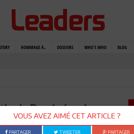
STORY
HOMMAGE À..
DOSSIERS
WHO'S WHO
BLOG
val : Du ciné a visage
VOUS AVEZ AIMÉ CET ARTICLE ?
umain
PARTAGER
TWEETER
PARTAGER