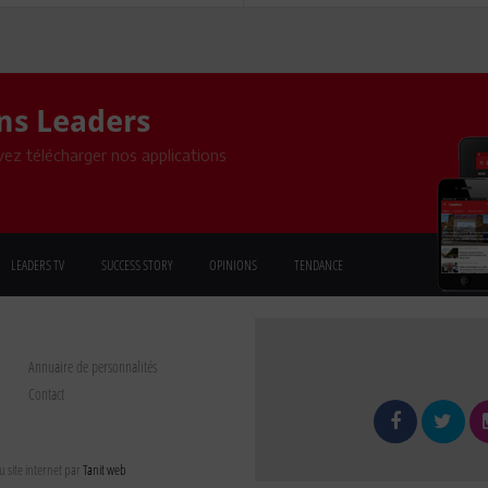
ons Leaders
ez télécharger nos applications
LEADERS TV
SUCCESS STORY
OPINIONS
TENDANCE
Annuaire de personnalités
Contact
 site internet par
Tanit web