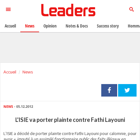
Accueil
News
Opinion
Notes & Docs
Success story
Homma
Accueil
News
NEWS
- 05.12.2012
L'ISIE va porter plainte contre Fathi Layouni
L’ISIE a décidé de porter plainte contre Fathi Layouni pour calomnie, pour
avoir «
imputé à un assimilé fonctionnaire public des faits illégaux en