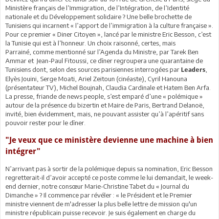
Ministère français de l’Immigration, de l’Intégration, de l’Identité
nationale et du Développement solidaire ? Une belle brochette de
Tunisiens qui incarnent « l’apport de l’immigration à la culture française ».
Pour ce premier « Diner Citoyen », lancé par le ministre Eric Besson, c’est
la Tunisie qui est à l’honneur. Un choix raisonné, certes, mais
Parrainé, comme mentionné sur l’Agenda du Ministre, par Tarek Ben
Ammar et Jean-Paul Fitoussi, ce dîner regroupera une quarantaine de
Tunisiens dont, selon des sources parisiennes interrogées par
,
Leaders
Elyès Jouini, Serge Moati, Ariel Zeitoun (cinéaste), Cyril Hanouna
(présentateur TV), Michel Boujnah, Claudia Cardinale et Hatem Ben Arfa.
La presse, friande de news people, s’est emparé d’une « polémique »
autour de la présence du bizertin et Maire de Paris, Bertrand Delanoë,
invité, bien évidemment, mais, ne pouvant assister qu’à l’apéritif sans
pouvoir rester pour le dîner.
"Je veux que ce ministère devienne une machine à bien
intégrer"
N’arrivant pas à sortir de la polémique depuis sa nomination, Eric Besson
regretterait-il d’avoir accepté ce poste comme le lui demandait, le week-
end dernier, notre consœur Marie-Christine Tabet du « Journal du
Dimanche » ? Il commence par révéler : « le Président et le Premier
ministre viennent de m'adresser la plus belle lettre de mission qu'un
ministre républicain puisse recevoir. Je suis également en charge du