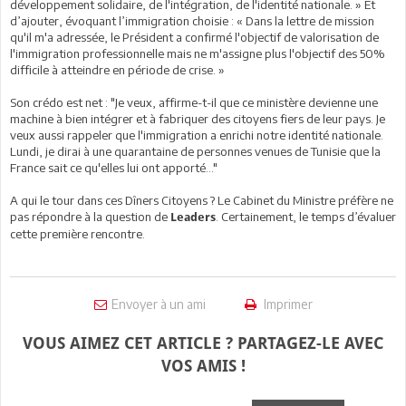
développement solidaire, de l'intégration, de l'identité nationale. » Et
d’ajouter, évoquant l’immigration choisie : « Dans la lettre de mission
qu'il m'a adressée, le Président a confirmé l'objectif de valorisation de
l'immigration professionnelle mais ne m'assigne plus l'objectif des 50%
difficile à atteindre en période de crise. »
Son crédo est net : "Je veux, affirme-t-il que ce ministère devienne une
machine à bien intégrer et à fabriquer des citoyens fiers de leur pays. Je
veux aussi rappeler que l'immigration a enrichi notre identité nationale.
Lundi, je dirai à une quarantaine de personnes venues de Tunisie que la
France sait ce qu'elles lui ont apporté..."
A qui le tour dans ces Dîners Citoyens ? Le Cabinet du Ministre préfère ne
pas répondre à la question de
. Certainement, le temps d’évaluer
Leaders
cette première rencontre.
Envoyer à un ami
Imprimer
VOUS AIMEZ CET ARTICLE ? PARTAGEZ-LE AVEC
VOS AMIS !