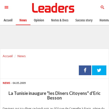
Accueil
News
Opinion
Notes & Docs
Success story
Homma
Accueil
News
NEWS
- 04.05.2009
La Tunisie inaugure "les Dîners Citoyens" d'Eric
Besson
Devinez qui ira dîner ce lundi soir au 101 rue de Grenelle à Paris, siège du