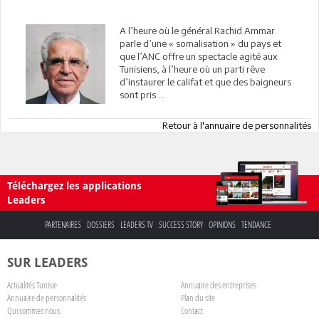
A l’heure où le général Rachid Ammar
parle d’une « somalisation » du pays et
que l’ANC offre un spectacle agité aux
Tunisiens, à l’heure où un parti rêve
d’instaurer le califat et que des baigneurs
sont pris ...
Retour à l'annuaire de personnalités
Téléchargez les applications
Leaders
PARTENAIRES
DOSSIERS
LEADERS TV
SUCCESS STORY
OPINIONS
TENDANCE
SUR LEADERS
Actualités Tunisie
Annuaire des entreprises
Annuaire de personnalités
Plan du site
Qui sommes nous
Contact