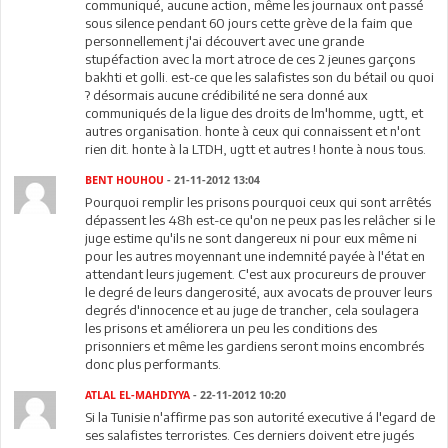
communiqué, aucune action, même les journaux ont passé
sous silence pendant 60 jours cette grève de la faim que
personnellement j'ai découvert avec une grande
stupéfaction avec la mort atroce de ces 2 jeunes garçons
bakhti et golli. est-ce que les salafistes son du bétail ou quoi
? désormais aucune crédibilité ne sera donné aux
communiqués de la ligue des droits de lm'homme, ugtt, et
autres organisation. honte à ceux qui connaissent et n'ont
rien dit. honte à la LTDH, ugtt et autres ! honte à nous tous.
BENT HOUHOU
- 21-11-2012 13:04
Pourquoi remplir les prisons pourquoi ceux qui sont arrêtés
dépassent les 48h est-ce qu'on ne peux pas les relâcher si le
juge estime qu'ils ne sont dangereux ni pour eux même ni
pour les autres moyennant une indemnité payée à l'état en
attendant leurs jugement. C'est aux procureurs de prouver
le degré de leurs dangerosité, aux avocats de prouver leurs
degrés d'innocence et au juge de trancher, cela soulagera
les prisons et améliorera un peu les conditions des
prisonniers et même les gardiens seront moins encombrés
donc plus performants.
ATLAL EL-MAHDIYYA
- 22-11-2012 10:20
Si la Tunisie n'affirme pas son autorité executive á l'egard de
ses salafistes terroristes. Ces derniers doivent etre jugés