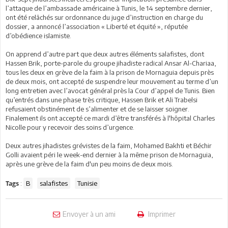
l’attaque de l’ambassade américaine à Tunis, le 14 septembre dernier,
ont été relâchés sur ordonnance du juge d’instruction en charge du
dossier, a annoncé l’association « Liberté et équité », réputée
d’obédience islamiste.
On apprend d’autre part que deux autres éléments salafistes, dont
Hassen Brik, porte-parole du groupe jihadiste radical Ansar Al-Chariaa,
tous les deux en grève de la faim à la prison de Mornaguia depuis près
de deux mois, ont accepté de suspendre leur mouvement au terme d’un
long entretien avec l’avocat général près la Cour d’appel de Tunis. Bien
qu’entrés dans une phase très critique, Hassen Brik et Ali Trabelsi
refusaient obstinément de s’alimenter et de se laisser soigner.
Finalement ils ont accepté ce mardi d’être transférés à l'hôpital Charles
Nicolle pour y recevoir des soins d’urgence.
Deux autres jihadistes grévistes de la faim, Mohamed Bakhti et Béchir
Golli avaient péri le week-end dernier à la même prison de Mornaguia,
après une grève de la faim d'un peu moins de deux mois.
:
B
salafistes
Tunisie
Tags
Envoyer à un ami
Imprimer