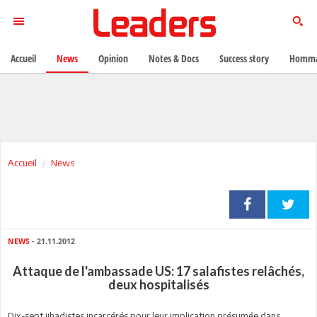
Accueil
News
Opinion
Notes & Docs
Success story
Homma
Accueil
News
NEWS
- 21.11.2012
Attaque de l'ambassade US: 17 salafistes relâchés,
deux hospitalisés
Dix-sept jihadistes incarcérés pour leur implication présumée dans