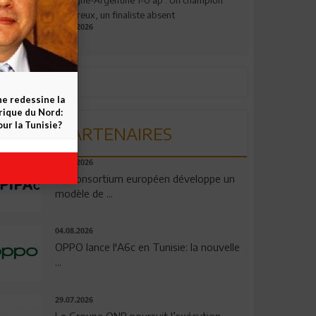
valeureux, un finaliste absent
19.07.2026
ne redessine la
frique du Nord:
ur la Tunisie?
PARTENAIRES
06.08.2026
Un consortium européen développe un
modèle de ...
04.08.2026
OPPO lance l'A6c en Tunisie: la nouvelle
...
29.07.2026
Le Groupe QNB poursuit l’exécution