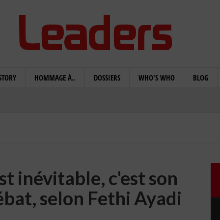
STORY
HOMMAGE À..
DOSSIERS
WHO'S WHO
BLOG
 inévitable, c'est son
ébat, selon Fethi Ayadi