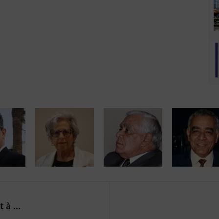
 à ...