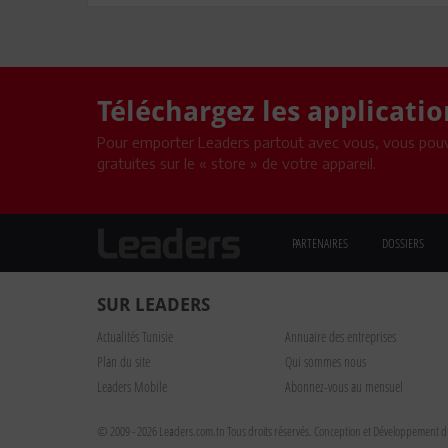
Téléchargez les applicati
Pour emporter Leaders partout avec vous, vous pouv
gratuites sur le « store » de votre appareil.
PARTENAIRES
DOSSIERS
SUR LEADERS
Actualités Tunisie
Annuaire des entreprises
Plan du site
Qui sommes nous
Leaders Mobile
Abonnez-vous au mensuel
© 2009 - 2026 Leaders.com.tn Tous droits réservés.
Conception et Développement du