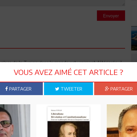
Envoyer
la place de la Tunisie dans le monde est vraiment détériorée, il
et une ouverture du pays sur le monde.
VOUS AVEZ AIMÉ CET ARTICLE ?
eux Ministres sont animés de bonnes volontés et font
PARTAGER
TWEETER
PARTAGER
n (Équipement) + Jameleddine Gharbi (Développement
 mécanique nahdhaouie. Tous les autres Ministres et SE sont à
cement), y compris leur entraîneur.
pour le faire, le pays n'attends plus.