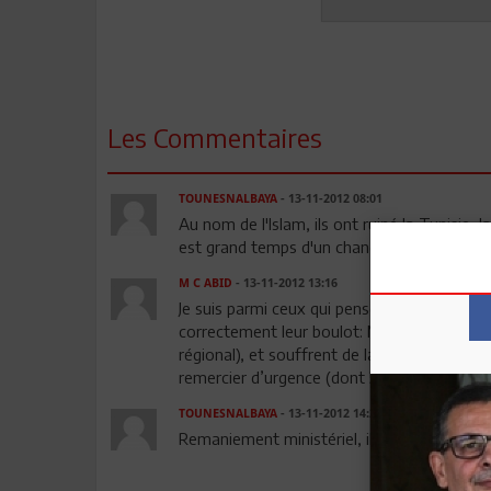
Les Commentaires
TOUNESNALBAYA
- 13-11-2012 08:01
Au nom de l'Islam, ils ont ruiné la Tunisie, 
est grand temps d'un changement radical, 
M C ABID
- 13-11-2012 13:16
Je suis parmi ceux qui pensent que seuls d
correctement leur boulot: Mohamed Salme
régional), et souffrent de la lenteur de la
remercier d’urgence (dont 50% sans rempla
TOUNESNALBAYA
- 13-11-2012 14:20
Remaniement ministériel, il est grand temps 