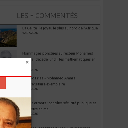
LES + COMMENTÉS
La Galite : le joyau le plus au nord de l'Afrique
12.07.2026
Hommages ponctués au recteur Mohamed
Amara, décédé lundi : les mathématiques en
deuil
03.08.2026
Ahmed Friaa - Mohamed Amara:
l’Universitaire exemplaire
04.08.2026
Chiens errants : concilier sécurité publique et
bien-être animal
17.07.2026
Espagne-Argentine 1-0 ap : Un champion