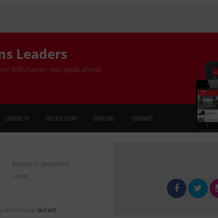
ons Leaders
ez télécharger nos applications
LEADERS TV
SUCCESS STORY
OPINIONS
TENDANCE
Annuaire de personnalités
Contact
 site internet par
Tanit web