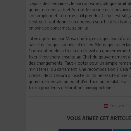
Depuis des semaines, le microcosme politique bruit de
gouvernement actuel. Si tout le monde est convaincu 
son ampleur et la forme qu’il prendra. Ce qui est sûr,
c'est qu'il faut donner un nouveau souffle à l'actio
en principe concernés, selon lui.
Interrogé lundi par Mosaïquefm, cet ingénieur inform
passé de longues années d’exil en Allemagne a déclar
Coordination de la troika du travail du gouvernement 
fixer. Il reviendra ensuite au Chef du gouvernement de
des changements. Faut-il opter pour un simple rem
ministères ou carrément une recomposition ? Cela fera
Conseil de la choura a insisté sur la nécessité d’une
gouvernementale au point d’en faire un préalable à sa
troika pour leurs déclarations «inopportunes».
Envoyer à u
VOUS AIMEZ CET ARTICLE