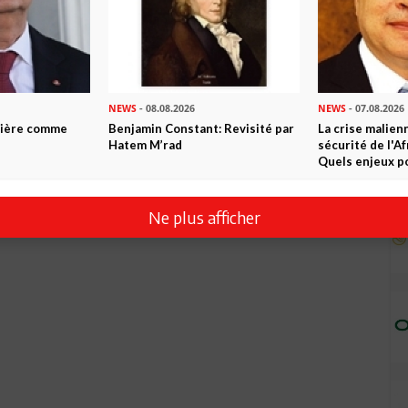
NEWS
- 08.08.2026
NEWS
- 07.08.2026
ntière comme
Benjamin Constant: Revisité par
La crise malien
Hatem M’rad
sécurité de l'A
Quels enjeux po
Ne plus afficher