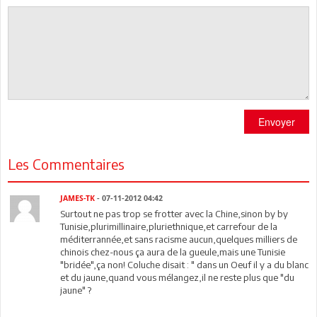
Envoyer
Les Commentaires
JAMES-TK
- 07-11-2012 04:42
Surtout ne pas trop se frotter avec la Chine,sinon by by
Tunisie,plurimillinaire,pluriethnique,et carrefour de la
méditerrannée,et sans racisme aucun,quelques milliers de
chinois chez-nous ça aura de la gueule,mais une Tunisie
"bridée",ça non! Coluche disait : " dans un Oeuf il y a du blanc
et du jaune,quand vous mélangez,il ne reste plus que "du
jaune" ?