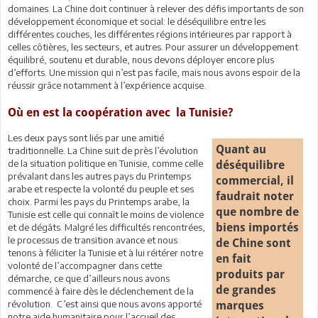
domaines. La Chine doit continuer à relever des défis importants de son
développement économique et social: le déséquilibre entre les
différentes couches, les différentes régions intérieures par rapport à
celles côtières, les secteurs, et autres. Pour assurer un développement
équilibré, soutenu et durable, nous devons déployer encore plus
d’efforts. Une mission qui n’est pas facile, mais nous avons espoir de la
réussir grâce notamment à l’expérience acquise.
Où en est la coopération avec la Tunisie?
Les deux pays sont liés par une amitié
Quant au
traditionnelle. La Chine suit de près l’évolution
de la situation politique en Tunisie, comme celle
déséquilibre
prévalant dans les autres pays du Printemps
commercial, il
arabe et respecte la volonté du peuple et ses
faudrait noter
choix. Parmi les pays du Printemps arabe, la
que nombre de
Tunisie est celle qui connaît le moins de violence
et de dégâts. Malgré les difficultés rencontrées,
biens importés
le processus de transition avance et nous
de Chine sont
tenons à féliciter la Tunisie et à lui réitérer notre
en fait
volonté de l’accompagner dans cette
produits par
démarche, ce que d’ailleurs nous avons
de grandes
commencé à faire dès le déclenchement de la
révolution. C’est ainsi que nous avons apporté
marques
notre aide humanitaire pour l’accueil des