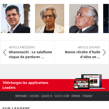
ARTICLE PRÉCÉDENT
ARTICLE SUIVANT
Ghannouchi : Le salafisme
Bonne récolte d'huile
risque de perdurer ...
d'olive en ...
Téléchargez les applications
Leaders
PARTENAIRES
DOSSIERS
LEADERS TV
SUCCESS STORY
OPINIONS
TENDANCE
SUR LEADERS