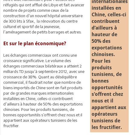
internationales
réfugiés qui ont afflué de Libye et fait avancer
installées en
nombre de projets comme ceux de la
Chine, celles-ci
construction d’un nouvel hôpital universitaire
de 300 lits à Sfax, la rénovation du centre
contribuent
culturel et sportif de la jeunesse,
d’ailleurs à
l’aménagement de petits barrages et autres.
hauteur de
50% des
Et sur le plan économique?
exportations
chinoises.
Les échanges commerciaux ont connu une
croissance significative. Le volume des
Pour les
échanges commerciaux bilatéraux a atteint 2
produits
milliards TD jusqu’à septembre 2012, avec une
tunisiens, de
croissance de 38%. Quant au déséquilibre
bonnes
commercial, il faudrait noter que nombre de
opportunités
biens importés de Chine sont en fait produits
par de grandes marques internationales
s’offrent chez
installées en Chine, celles-ci contribuent
nous et il
d’ailleurs à hauteur de 50% des exportations
appartient aux
chinoises. Pour les produits tunisiens, de
opérateurs
bonnes opportunités s’offrent chez nous et il
appartient aux opérateurs tunisiens de les
tunisiens de
fructifier.
les fructifier.