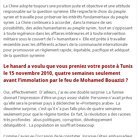
La Chine adopte toujours une position juste et objective et une attitude
responsable sur la question syrienne. Elle respecte le choix du peuple
syrien et travaille pour préserver les intérêts fondamentaux du peuple
syrien. La Chine continuera à accorder, dans la mesure de ses
possibilités, des aides humanitaires au peuple syrien, tout en s’opposant
à toute ingérence dans les affaires intérieures et à toute intervention
militaire sous le couvert de l’« humanitaire ». Elle est prête à travailler
ensemble avec les différents acteurs de la communauté internationale
pour promouvoir un règlement rapide, équitable, pacifique et adéquat
de la question syrienne.
Le hasard a voulu que vous preniez votre poste à Tunis
le 15 novembre 2010, quatre semaines seulement
avant l’immolation par le feu de Mohamed Bouazizi ?
Oui, effectivement. D’ailleurs, j’ai eu une double surprise. La Tunisie
donnait l’impression d’être un pays assez stable. Personne n’avait prévu
qu’elle sera le premier pays à déclencher le «Printemps arabe». La
deuxième surprise, c’est qu’il n’a pas fallu plus de quatre semaines
seulement pour que le régime tombe. En fait, la révolution a des racines
très profondes : abus politiques, corruption, développement
déséquilibré… La population en souffrait beaucoup.
Comme j’avais eu l’occasion de le constater, lorsque j’étais ambassadeur