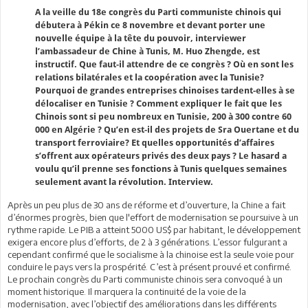
A la veille du 18e congrès du Parti communiste chinois qui
débutera à Pékin ce 8 novembre et devant porter une
nouvelle équipe à la tête du pouvoir, interviewer
l’ambassadeur de Chine à Tunis, M. Huo Zhengde, est
instructif. Que faut-il attendre de ce congrès ? Où en sont les
relations bilatérales et la coopération avec la Tunisie?
Pourquoi de grandes entreprises chinoises tardent-elles à se
délocaliser en Tunisie ? Comment expliquer le fait que les
Chinois sont si peu nombreux en Tunisie, 200 à 300 contre 60
000 en Algérie ? Qu’en est-il des projets de Sra Ouertane et du
transport ferroviaire? Et quelles opportunités d’affaires
s’offrent aux opérateurs privés des deux pays ? Le hasard a
voulu qu’il prenne ses fonctions à Tunis quelques semaines
seulement avant la révolution. Interview.
Après un peu plus de 30 ans de réforme et d’ouverture, la Chine a fait
d’énormes progrès, bien que l'effort de modernisation se poursuive à un
rythme rapide. Le PIB a atteint 5000 US$ par habitant, le développement
exigera encore plus d’efforts, de 2 à 3 générations. L’essor fulgurant a
cependant confirmé que le socialisme à la chinoise est la seule voie pour
conduire le pays vers la prospérité. C’est à présent prouvé et confirmé.
Le prochain congrès du Parti communiste chinois sera convoqué à un
moment historique. Il marquera la continuité de la voie de la
modernisation, avec l’objectif des améliorations dans les différents