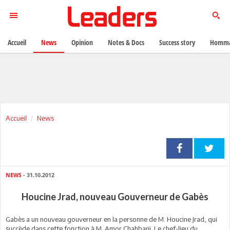
Accueil
News
Opinion
Notes & Docs
Success story
Homma
Accueil
News
NEWS
- 31.10.2012
Houcine Jrad, nouveau Gouverneur de Gabès
Gabès a un nouveau gouverneur en la personne de M. Houcine Jrad, qui
succède dans cette fonction à M. Amor Chahbani. Le chef-lieu du