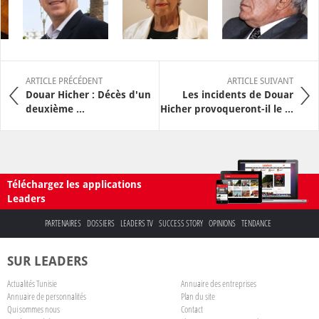
ARTICLE PRÉCÉDENT
ARTICLE SUIVANT
Douar Hicher : Décès d'un
Les incidents de Douar
deuxième ...
Hicher provoqueront-il le ...
Téléchargez les applications
Leaders
PARTENAIRES
DOSSIERS
LEADERS TV
SUCCESS STORY
OPINIONS
TENDANCE
SUR LEADERS
Actualités Tunisie
Annuaire des entreprises
Annuaire de personnalités
Plan du site
Qui sommes nous
Contact