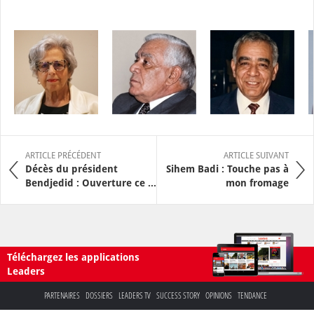
ARTICLE PRÉCÉDENT
ARTICLE SUIVANT
Décès du président
Sihem Badi : Touche pas à
Bendjedid : Ouverture ce ...
mon fromage
Téléchargez les applications
Leaders
PARTENAIRES
DOSSIERS
LEADERS TV
SUCCESS STORY
OPINIONS
TENDANCE