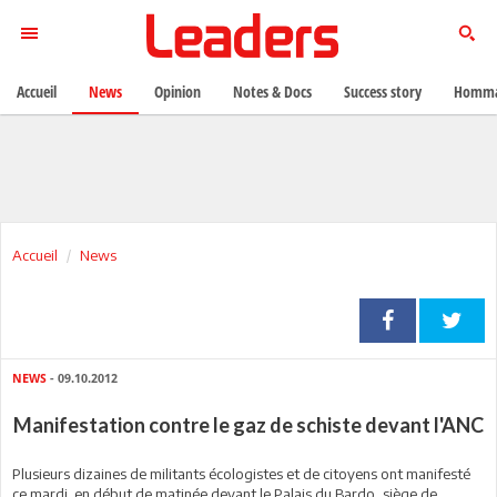
Accueil
News
Opinion
Notes & Docs
Success story
Homma
Accueil
News
NEWS
- 09.10.2012
Manifestation contre le gaz de schiste devant l'ANC
Plusieurs dizaines de militants écologistes et de citoyens ont manifesté
ce mardi en début de matinée devant le Palais du Bardo, siège de