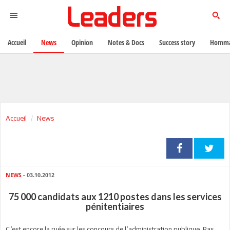
Accueil
News
Opinion
Notes & Docs
Success story
Homma
Accueil
News
NEWS
- 03.10.2012
75 000 candidats aux 1210 postes dans les services
pénitentiaires
C’est encore la ruée sur les concours de l’administration publique. Pas