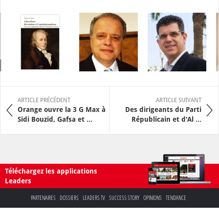
ARTICLE PRÉCÉDENT
ARTICLE SUIVANT
Orange ouvre la 3 G Max à
Des dirigeants du Parti
Sidi Bouzid, Gafsa et ...
Républicain et d'Al ...
Téléchargez les applications
Leaders
PARTENAIRES
DOSSIERS
LEADERS TV
SUCCESS STORY
OPINIONS
TENDANCE