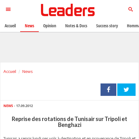
Accueil
News
Opinion
Notes & Docs
Success story
Homma
Accueil
News
NEWS
- 17.09.2012
Reprise des rotations de Tunisair sur Tripoli et
Benghazi
Tunisair a repris lundi ses vols à destination et en provenance de Tripoli et