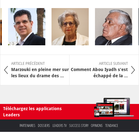
ARTICLE PRÉCÉDENT
ARTICLE SUIVANT
Marzouki en pleine mer sur
Comment Abou Iyadh s'est
les lieux du drame des ...
échappé de la ...
Téléchargez les applications
Leaders
PARTENAIRES
DOSSIERS
LEADERS TV
SUCCESS STORY
OPINIONS
TENDANCE