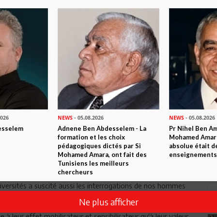
de l’éducation comme vecteur de
 contre-courant de tous les pays
es ressources nationales a été
tion.
us entre les capacités de production
ui n’arrive pas à suivre au niveau de
ver les défis auxquels l’enseignement supérieur se trouve
2026
NEWS
- 05.08.2026
NEWS
- 05.08.2026
esselem
Adnene Ben Abdesselem - La
Pr Nihel Ben Am
formation et les choix
Mohamed Amara:
ation de la priorité attribuée à l’éducation et la légitimité de
pédagogiques dictés par Si
absolue était d
t de ce secteur. Il faut reconnaître qu'il règne une grande
Mohamed Amara, ont fait des
enseignements 
Tunisiens les meilleurs
d'enseignement supérieur.
chercheurs
ersités a suscité aussi les interrogations de nos hommes
Ne plus afficher
 leur effet mobilisateur et sensibilisateur qu'à leur valeur