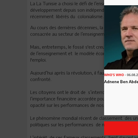
L
a La Tunisie a choisi le défi de l’enseignement et 
développement depuis son indépendance en 1956 et à
récemment libérés du colonialisme.
Au cours des dernières décennies, la majeure partie d
consacrée au secteur de l’enseignement et de l’éduca
Mais, entretemps, le fossé s'est creusé de plus en pl
de l’enseignement et le modèle économique du pays q
l'emploi.
Aujourd’hui après la révolution, il faut penser à rele
WHO'S WHO
- 06.08.
confronté.
Adnene Ben Abd
Les citoyens ont le droit de s’interroger sur la justific
l’importance financière accordée pour le développemen
opacité sur les performances de nos établissements 
Le phénomène mondial récent de classement des univ
politiques sur les performances de notre modèle.
L’intérêt de ces fameux classements tient davantage à