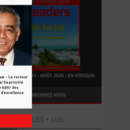
LEADERS N° 183 - AOÛT 2026 : EN KIOSQUE
ar – Le recteur
 Sa priorité
e bâtir des
d’excellence
ABONNEZ-VOUS
LES + LUS