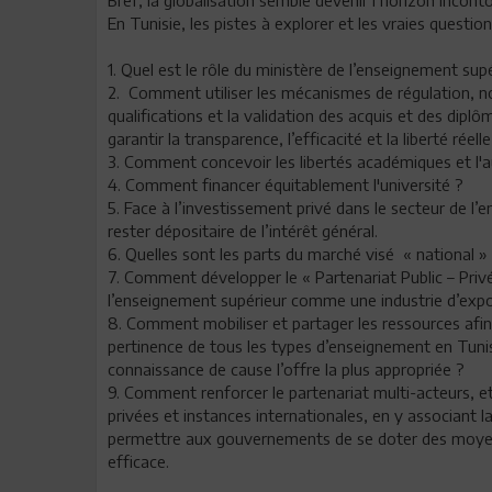
Bref, la globalisation semble devenir l’horizon incon
En Tunisie, les pistes à explorer et les vraies questi
1. Quel est le rôle du ministère de l’enseignement sup
2. Comment utiliser les mécanismes de régulation, 
qualifications et la validation des acquis et des dip
garantir la transparence, l’efficacité et la liberté réel
3. Comment concevoir les libertés académiques et l'a
4. Comment financer équitablement l'université ?
5. Face à l’investissement privé dans le secteur de l
rester dépositaire de l’intérêt général.
6. Quelles sont les parts du marché visé « national » e
7. Comment développer le « Partenariat Public – Priv
l’enseignement supérieur comme une industrie d’expo
8. Comment mobiliser et partager les ressources afin d
pertinence de tous les types d’enseignement en Tunis
connaissance de cause l’offre la plus appropriée ?
9. Comment renforcer le partenariat multi-acteurs, et 
privées et instances internationales, en y associant la
permettre aux gouvernements de se doter des moyens l
efficace.