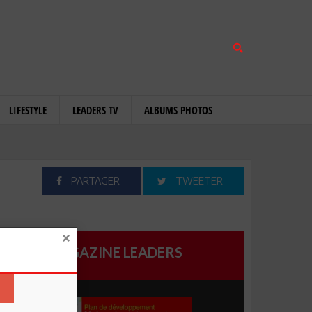
LIFESTYLE
LEADERS TV
ALBUMS PHOTOS
PARTAGER
TWEETER
MAGAZINE LEADERS