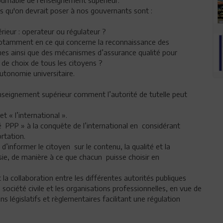
tournable de l’enseignement supérieur.
ons qu'on devrait poser à nos gouvernants sont :
érieur : operateur ou régulateur ?
notamment en ce qui concerne la reconnaissance des
lômes ainsi que des mécanismes d’assurance qualité pour
le de choix de tous les citoyens ?
utonomie universitaire.
’enseignement supérieur comment l’autorité de tutelle peut
t « l’international ».
é PPP » à la conquête de l’international en considérant
rtation.
’informer le citoyen sur le contenu, la qualité et la
ie, de manière à ce que chacun puisse choisir en
la collaboration entre les différentes autorités publiques
 société civile et les organisations professionnelles, en vue de
égislatifs et règlementaires facilitant une régulation