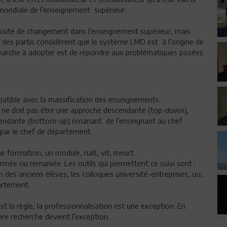
é mondiale de l’enseignement supérieur.
cessité de changement dans l’enseignement supérieur, mais
 des partis considèrent que le système LMD est à l’origine de
émarche à adopter est de répondre aux problématiques posées
atible avec la massification des enseignements.
es ne doit pas être une approche descendante (top-down),
ascendante (bottom-up) émanant de l’enseignant au chef
 par le chef de département.
 une formation, un module, naît, vit, meurt.
ermée ou remaniée. Les outils qui permettent ce suivi sont :
n des anciens élèves, les colloques université-entreprises, ou,
artement.
t la règle, la professionnalisation est une exception. En
tère recherche devient l’exception.