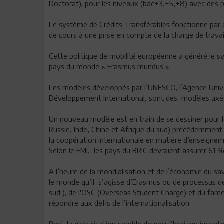
Doctorat), pour les niveaux (bac+3,+5,+8) avec des 
Le système de Crédits Transférables fonctionne par 
de cours à une prise en compte de la charge de travail
Cette politique de mobilité européenne a généré le s
pays du monde « Erasmus mundus ».
Les modèles développés par l’UNESCO, l’Agence Unive
Développement International, sont des modèles axés
Un nouveau modèle est en train de se dessiner pour les
Russie, Inde, Chine et Afrique du sud) précédemment 
la coopération internationale en matière d’enseigneme
Selon le FMI, les pays du BRIC devraient assurer 61 %
A l’heure de la mondialisation et de l’économie du sa
le monde qu’il s’agisse d’Erasmus ou de processus de 
sud ), de l'OSC (Overseas Student Charge) et du fam
répondre aux défis de l’internationalisation.