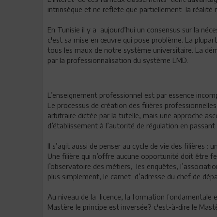
intrinsèque et ne reflète que partiellement la réalit
En Tunisie il y a aujourd’hui un consensus sur la né
c'est sa mise en œuvre qui pose problème. La plupart
tous les maux de notre système universitaire. La d
par la professionnalisation du système LMD.
L’enseignement professionnel est par essence incomp
Le processus de création des filières professionnell
arbitraire dictée par la tutelle, mais une approche 
d’établissement à l’autorité de régulation en passant
Il s’agit aussi de penser au cycle de vie des filières :
Une filière qui n’offre aucune opportunité doit être f
l’observatoire des métiers, les enquêtes, l’associatio
plus simplement, le carnet d’adresse du chef de dép
Au niveau de la licence, la formation fondamentale es
Mastère le principe est inversée? c'est-à-dire le Mas