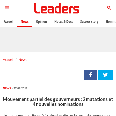
Accueil
News
Opinion
Notes & Docs
Success story
Homma
Accueil
News
NEWS
- 27.08.2012
Mouvement partiel des gouverneurs : 2 mutations et
4 nouvelles nominations
Un mouvement partiel opéré ce lundi matin sur le corps des gouverneurs