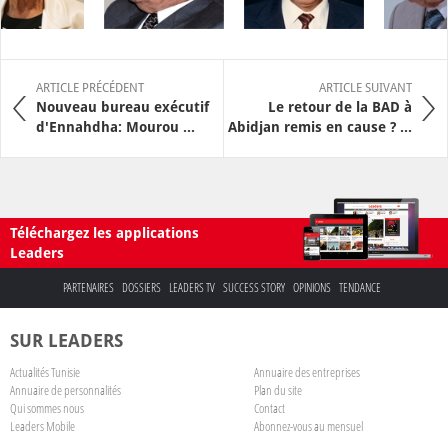
ARTICLE PRÉCÉDENT
ARTICLE SUIVANT
Nouveau bureau exécutif
Le retour de la BAD à
d'Ennahdha: Mourou ...
Abidjan remis en cause ? ...
Téléchargez les applications
Leaders
PARTENAIRES
DOSSIERS
LEADERS TV
SUCCESS STORY
OPINIONS
TENDANCE
SUR LEADERS
Actualités Tunisie
Annuaire des entreprises
Annuaire de personnalités
Plan du site
Qui sommes nous
Contact
Leaders Mobile
Abonnez-vous au mensuel