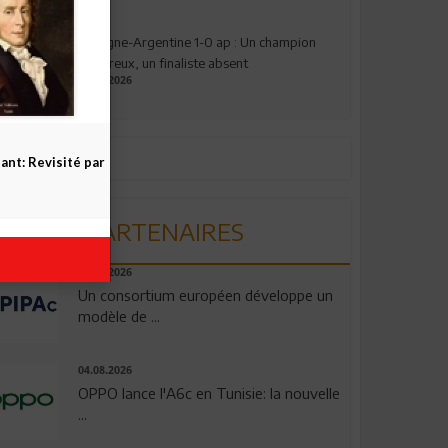
Espagne-Argentine 1-0 ap : Un champion
valeureux, un finaliste absent
19.07.2026
nt: Revisité par
PARTENAIRES
06.08.2026
Un consortium européen développe un
modèle de ...
04.08.2026
OPPO lance l'A6c en Tunisie: la nouvelle
...