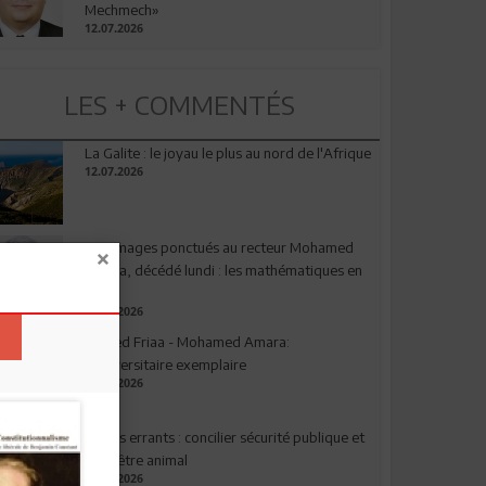
Mechmech»
12.07.2026
LES + COMMENTÉS
La Galite : le joyau le plus au nord de l'Afrique
12.07.2026
Hommages ponctués au recteur Mohamed
Amara, décédé lundi : les mathématiques en
deuil
03.08.2026
Ahmed Friaa - Mohamed Amara:
l’Universitaire exemplaire
04.08.2026
Chiens errants : concilier sécurité publique et
bien-être animal
17.07.2026