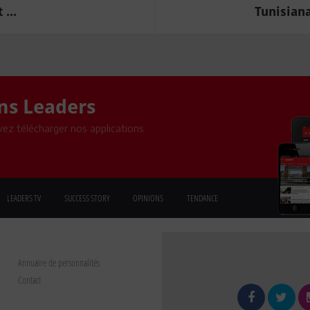
 ...
Tunisiana
ons Leaders
ez télécharger nos applications
LEADERS TV
SUCCESS STORY
OPINIONS
TENDANCE
Annuaire de personnalités
Contact