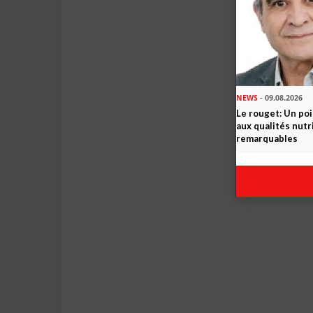
NEWS
- 09.08.2026
Le rouget: Un po
aux qualités nutr
remarquables