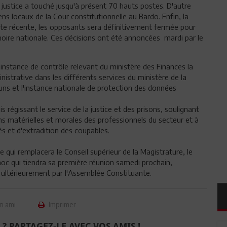
justice a touché jusqu'à présent 70 hauts postes. D'autre
s locaux de la Cour constitutionnelle au Bardo. Enfin, la
ate récente, les opposants sera définitivement fermée pour
oire nationale. Ces décisions ont été annoncées mardi par le
 instance de contrôle relevant du ministère des Finances la
nistrative dans les différents services du ministère de la
uns et l'instance nationale de protection des données
is régissant le service de la justice et des prisons, soulignant
s matérielles et morales des professionnels du secteur et à
és et d'extradition des coupables.
e qui remplacera le Conseil supérieur de la Magistrature, le
oc qui tiendra sa première réunion samedi prochain,
s ultérieurement par l'Assemblée Constituante.
n ami
Imprimer
 ? PARTAGEZ-LE AVEC VOS AMIS !