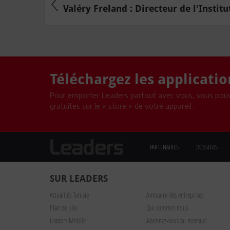
Valéry Freland : Directeur de l'Institut
Téléchargez les applicati
Pour emporter Leaders partout avec vous, vous pouv
gratuites sur le « store » de votre appareil.
PARTENAIRES
DOSSIERS
SUR LEADERS
Actualités Tunisie
Annuaire des entreprises
Plan du site
Qui sommes nous
Leaders Mobile
Abonnez-vous au mensuel