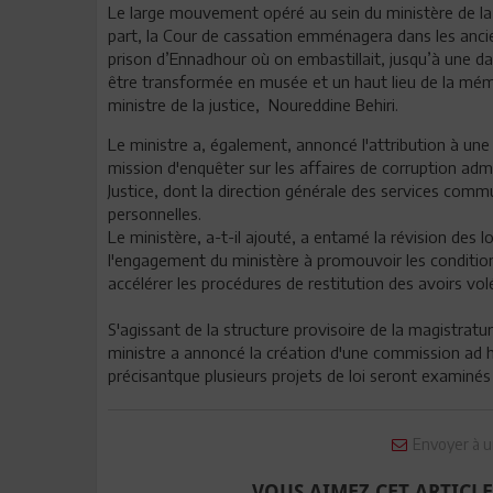
Le large mouvement opéré au sein du ministère de la 
part, la Cour de cassation emménagera dans les ancien
prison d’Ennadhour où on embastillait, jusqu’à une d
être transformée en musée et un haut lieu de la mém
ministre de la justice, Noureddine Behiri.
Le ministre a, également, annoncé l'attribution à une
mission d'enquêter sur les affaires de corruption admi
Justice, dont la direction générale des services comm
personnelles.
Le ministère, a-t-il ajouté, a entamé la révision des lo
l'engagement du ministère à promouvoir les condition
accélérer les procédures de restitution des avoirs vol
S'agissant de la structure provisoire de la magistratur
ministre a annoncé la création d'une commission ad h
précisantque plusieurs projets de loi seront examiné
Envoyer à u
VOUS AIMEZ CET ARTICLE