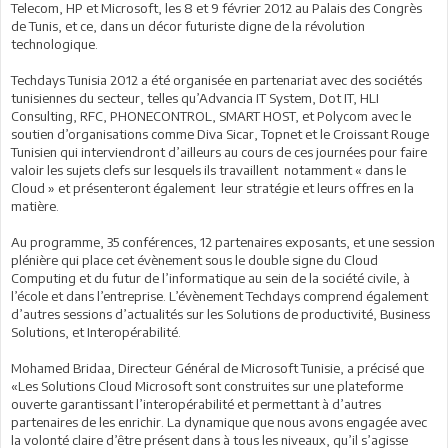
Telecom, HP et Microsoft, les 8 et 9 février 2012 au Palais des Congrès
de Tunis, et ce, dans un décor futuriste digne de la révolution
technologique.
Techdays Tunisia 2012 a été organisée en partenariat avec des sociétés
tunisiennes du secteur, telles qu’Advancia IT System, Dot IT, HLI
Consulting, RFC, PHONECONTROL, SMART HOST, et Polycom avec le
soutien d’organisations comme Diva Sicar, Topnet et le Croissant Rouge
Tunisien qui interviendront d’ailleurs au cours de ces journées pour faire
valoir les sujets clefs sur lesquels ils travaillent notamment « dans le
Cloud » et présenteront également leur stratégie et leurs offres en la
matière.
Au programme, 35 conférences, 12 partenaires exposants, et une session
plénière qui place cet évènement sous le double signe du Cloud
Computing et du futur de l’informatique au sein de la société civile, à
l’école et dans l’entreprise. L’évènement Techdays comprend également
d’autres sessions d’actualités sur les Solutions de productivité, Business
Solutions, et Interopérabilité.
Mohamed Bridaa, Directeur Général de Microsoft Tunisie, a précisé que
«Les Solutions Cloud Microsoft sont construites sur une plateforme
ouverte garantissant l’interopérabilité et permettant à d’autres
partenaires de les enrichir. La dynamique que nous avons engagée avec
la volonté claire d’être présent dans à tous les niveaux, qu’il s’agisse