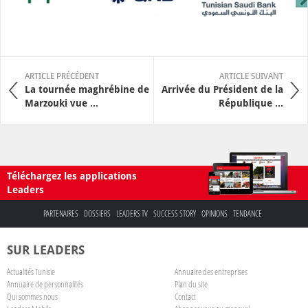
ARTICLE PRÉCÉDENT
ARTICLE SUIVANT
La tournée maghrébine de
Arrivée du Président de la
Marzouki vue ...
République ...
Téléchargez les applications
Leaders
PARTENAIRES
DOSSIERS
LEADERS TV
SUCCESS STORY
OPINIONS
TENDANCE
SUR LEADERS
Actualités Tunisie
Annuaire des entreprises
Annuaire de personnalités
Plan du site
Qui sommes nous
Contact