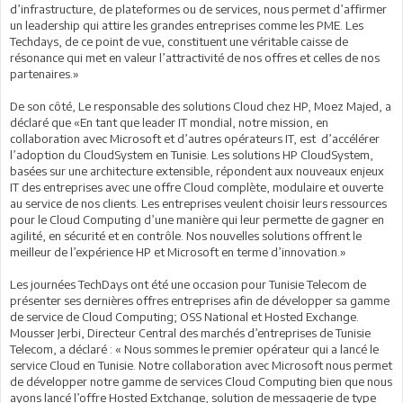
d’infrastructure, de plateformes ou de services, nous permet d’affirmer
un leadership qui attire les grandes entreprises comme les PME. Les
Techdays, de ce point de vue, constituent une véritable caisse de
résonance qui met en valeur l’attractivité de nos offres et celles de nos
partenaires.»
De son côté, Le responsable des solutions Cloud chez HP, Moez Majed, a
déclaré que «En tant que leader IT mondial, notre mission, en
collaboration avec Microsoft et d’autres opérateurs IT, est d’accélérer
l’adoption du CloudSystem en Tunisie. Les solutions HP CloudSystem,
basées sur une architecture extensible, répondent aux nouveaux enjeux
IT des entreprises avec une offre Cloud complète, modulaire et ouverte
au service de nos clients. Les entreprises veulent choisir leurs ressources
pour le Cloud Computing d’une manière qui leur permette de gagner en
agilité, en sécurité et en contrôle. Nos nouvelles solutions offrent le
meilleur de l’expérience HP et Microsoft en terme d’innovation.»
Les journées TechDays ont été une occasion pour Tunisie Telecom de
présenter ses dernières offres entreprises afin de développer sa gamme
de service de Cloud Computing; OSS National et Hosted Exchange.
Mousser Jerbi, Directeur Central des marchés d’entreprises de Tunisie
Telecom, a déclaré : « Nous sommes le premier opérateur qui a lancé le
service Cloud en Tunisie. Notre collaboration avec Microsoft nous permet
de développer notre gamme de services Cloud Computing bien que nous
ayons lancé l’offre Hosted Extchange, solution de messagerie de type