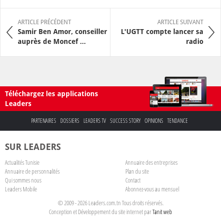
ARTICLE PRÉCÉDENT
ARTICLE SUIVANT
Samir Ben Amor, conseiller
L'UGTT compte lancer sa
auprès de Moncef ...
radio
Téléchargez les applications
Leaders
PARTENAIRES
DOSSIERS
LEADERS TV
SUCCESS STORY
OPINIONS
TENDANCE
SUR LEADERS
Actualités Tunisie
Annuaire des entreprises
Annuaire de personnalités
Plan du site
Qui sommes nous
Contact
Leaders Mobile
Abonnez-vous au mensuel
© 2009 - 2026 Leaders.com.tn Tous droits réservés.
Conception et Développement du site internet par
Tanit web