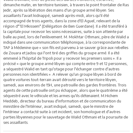
dimanche matin, en territoire tunisien, à travers le point frontalier de Ras
Jedir, après sa libération des mains d'un groupe armé libyen. Ses
assaillants l'avait kidnappé, samedi après-midi, alors qu'il été
accompagné de trois agents, dans la zone d'El Aguel, relevant de la
région d"'El Mkissem" (Délégation de Ben Guerdane). Il a été transféré à
la capitale pour recevoir les soins nécessaires, suite à son atteinte par
balle au pied, lors de l'enlèvement. M. Mokhtar Othmani, père de Walid a
indiqué dans une communication téléphonique, à la correspondante de
TAP à Médenine que « son fils est parvenu à se sauver grâce aux rebelles
de Zouara et Jadou qui l'ont tiré des griffes du groupe armé. Il a été
emmené à l'hôpital de Tripoli pour y recevoir les premiers soins ». Il a
précisé « que le groupe armé libyen qui compte entre 9 et 12 personnes,
a séquestré Walid en tant qu'otage pour l'échanger contre d'autres
personnes non identifiées ». A relever qu'un groupe libyen à bord de
quatre voitures tout-terrain avait dérouté vers le territoire libyen,
samedi, aux environs de 15H, une patrouille des gardes frontières. Trois
agents de cette patrouille ont pu échapper, alors que le quatrième a été
séquestré avec le véhicule et les armes qu'ils détenaient. M.Hichem
Meddeb, directeur du bureau d'information et de communication du
ministère de l'Intérieur, avait indiqué, samedi, que le ministre de
l'intérieur a contacté suite à cet incident, son homologue et d'autres
parties libyennes pour le sauvetage de Walid Othmani et la poursuite de
ses assaillants.