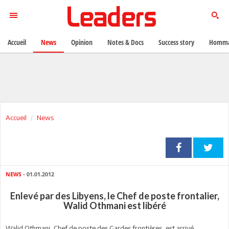
Accueil
News
Opinion
Notes & Docs
Success story
Homma
Accueil
News
NEWS
- 01.01.2012
Enlevé par des Libyens, le Chef de poste frontalier,
Walid Othmani est libéré
Walid Othmani, Chef de poste des Gardes frontières, est arrivé,