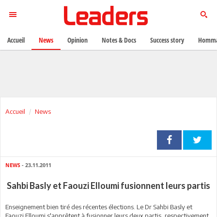
Accueil
News
Opinion
Notes & Docs
Success story
Homma
Accueil
News
NEWS
- 23.11.2011
Sahbi Basly et Faouzi Elloumi fusionnent leurs partis
Enseignement bien tiré des récentes élections. Le Dr Sahbi Basly et
Faouzi Elloumi s'apprêtent à fusionner leurs deux partis, respectivement,