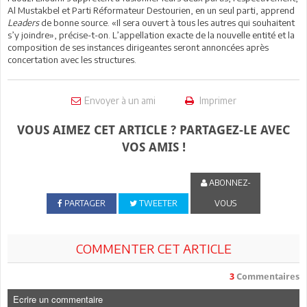
Al Mustakbel et Parti Réformateur Destourien, en un seul parti, apprend
Leaders
de bonne source. «Il sera ouvert à tous les autres qui souhaitent
s’y joindre», précise-t-on. L’appellation exacte de la nouvelle entité et la
composition de ses instances dirigeantes seront annoncées après
concertation avec les structures.
Envoyer à un ami
Imprimer
VOUS AIMEZ CET ARTICLE ? PARTAGEZ-LE AVEC
VOS AMIS !
ABONNEZ-
PARTAGER
TWEETER
VOUS
COMMENTER CET ARTICLE
3
Commentaires
Ecrire un commentaire