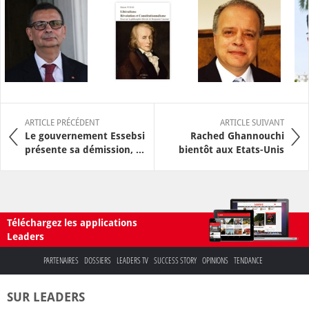
ARTICLE PRÉCÉDENT
ARTICLE SUIVANT
Le gouvernement Essebsi
Rached Ghannouchi
présente sa démission, ...
bientôt aux Etats-Unis
Téléchargez les applications
Leaders
PARTENAIRES
DOSSIERS
LEADERS TV
SUCCESS STORY
OPINIONS
TENDANCE
SUR LEADERS