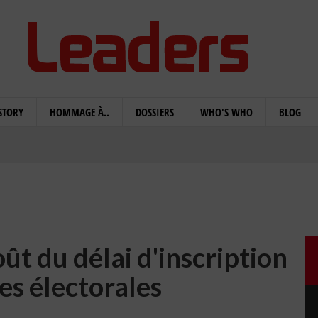
STORY
HOMMAGE À..
DOSSIERS
WHO'S WHO
BLOG
ût du délai d'inscription
tes électorales