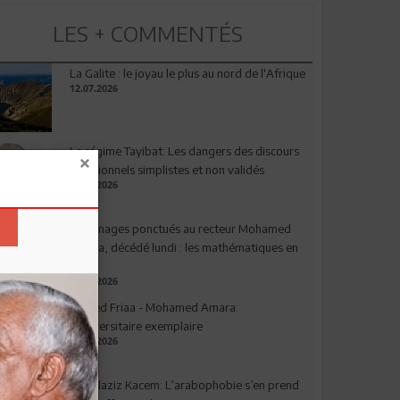
LES + COMMENTÉS
La Galite : le joyau le plus au nord de l'Afrique
12.07.2026
Le régime Tayibat: Les dangers des discours
nutritionnels simplistes et non validés
09.07.2026
Hommages ponctués au recteur Mohamed
Amara, décédé lundi : les mathématiques en
deuil
03.08.2026
Ahmed Friaa - Mohamed Amara:
l’Universitaire exemplaire
04.08.2026
Abdelaziz Kacem: L’arabophobie s’en prend