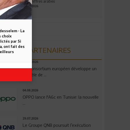
aux chiffres arabes
09.07.2026
esselem - La
s choix
ctés par Si
 ont fait des
PARTENAIRES
eilleurs
06.08.2026
Un consortium européen développe un
modèle de ...
04.08.2026
OPPO lance l'A6c en Tunisie: la nouvelle
...
29.07.2026
Le Groupe QNB poursuit l’exécution