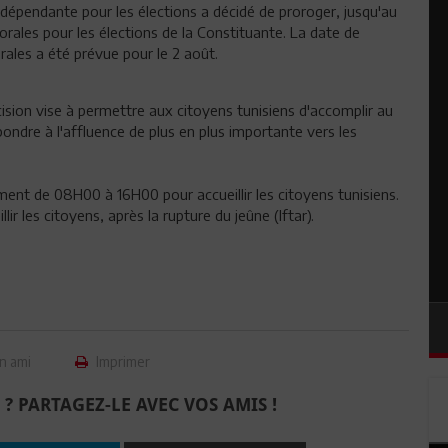
ndépendante pour les élections a décidé de proroger, jusqu'au
ectorales pour les élections de la Constituante. La date de
torales a été prévue pour le 2 août.
sion vise à permettre aux citoyens tunisiens d'accomplir au
pondre à l'affluence de plus en plus importante vers les
ment de 08H00 à 16H00 pour accueillir les citoyens tunisiens.
lir les citoyens, après la rupture du jeûne (Iftar).
n ami
Imprimer
 ? PARTAGEZ-LE AVEC VOS AMIS !