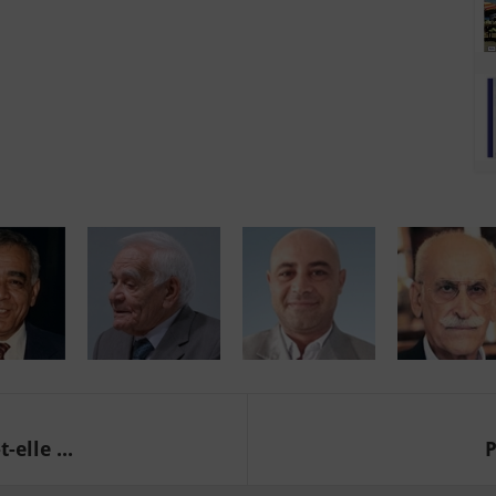
elle ...
P