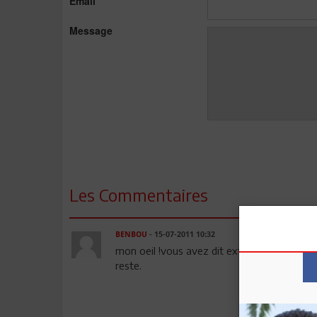
Email
Message
Les Commentaires
BENBOU
- 15-07-2011 10:32
mon oeil !vous avez dit extradition....n y rev
reste.