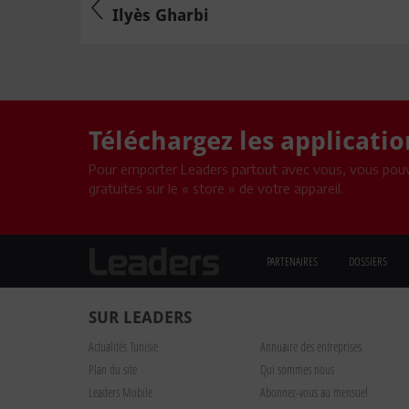
Ilyès Gharbi
Téléchargez les applicati
Pour emporter Leaders partout avec vous, vous pouv
gratuites sur le « store » de votre appareil.
PARTENAIRES
DOSSIERS
SUR LEADERS
Actualités Tunisie
Annuaire des entreprises
Plan du site
Qui sommes nous
Leaders Mobile
Abonnez-vous au mensuel