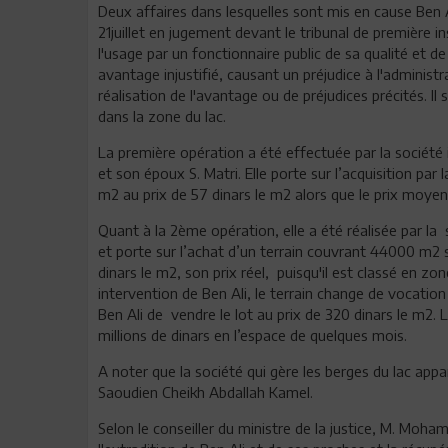
Deux affaires dans lesquelles sont mis en cause Ben Al
21juillet en jugement devant le tribunal de première 
l'usage par un fonctionnaire public de sa qualité et d
avantage injustifié, causant un préjudice à l'admini
réalisation de l'avantage ou de préjudices précités. Il 
dans la zone du lac.
La première opération a été effectuée par la société 
et son époux S. Matri. Elle porte sur l’acquisition pa
m2 au prix de 57 dinars le m2 alors que le prix moye
Quant à la 2ème opération, elle a été réalisée par la
et porte sur l’achat d’un terrain couvrant 44000 m2 s
dinars le m2, son prix réel, puisqu'il est classé en z
intervention de Ben Ali, le terrain change de vocatio
Ben Ali de vendre le lot au prix de 320 dinars le m2.
millions de dinars en l’espace de quelques mois.
A noter que la société qui gère les berges du lac appa
Saoudien Cheikh Abdallah Kamel.
Selon le conseiller du ministre de la justice, M. Moha