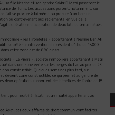
i, sa fille Nesrine et son gendre Sakhr El Matri passeront le
instance de Tunis. Les accusations portent, notamment, sur
e ce fait se procure à lui même ou procure à un tiers un
stration ou contrevenant aux règlements en vue de la
s’agit d’opérations d’acquisition de deux lots de terrain situés
immobilière « les Hirondelles » appartenant à Nesrine Ben Ali
r ladite société sur intervention du président déchu de 45000
n dans cette zone est de 880 dinars.
 société « La Pierre », société immobilière appartenant à Matri
itué dans une zone verte sur les berges du Lac au prix de 23
one non constructible. Quelques semaines plus tard, sur
n et devient zone constructible, ce qui permet au gendre de
 Les deux opérations rapportent des bénéfices de l’ordre de 18
rtient pour moitié à l’Etat, l’autre moitié appartenant au
med Askri, ces deux affaires de droit commun vont faciliter