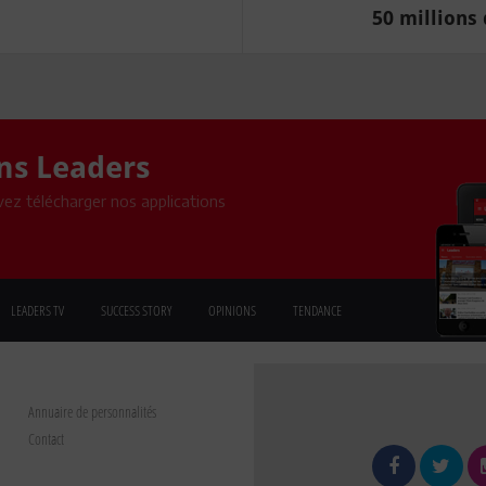
50 millions 
ons Leaders
ez télécharger nos applications
LEADERS TV
SUCCESS STORY
OPINIONS
TENDANCE
Annuaire de personnalités
Contact