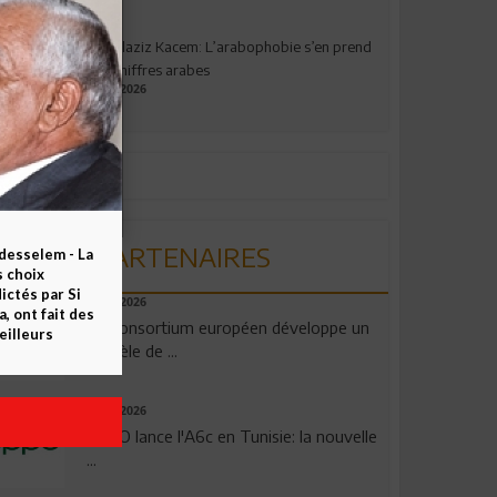
Abdelaziz Kacem: L’arabophobie s’en prend
aux chiffres arabes
09.07.2026
PARTENAIRES
esselem - La
s choix
ctés par Si
06.08.2026
 ont fait des
Un consortium européen développe un
eilleurs
modèle de ...
04.08.2026
OPPO lance l'A6c en Tunisie: la nouvelle
...