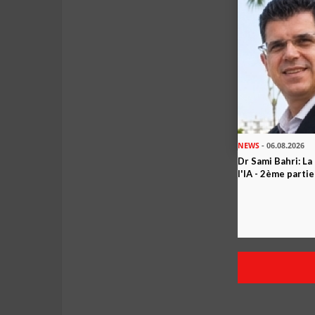
NEWS
- 06.08.2026
Dr Sami Bahri: La
l'IA - 2ème partie