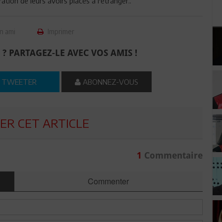
ation de leurs avoirs placés à l'étranger..
n ami
Imprimer
 ? PARTAGEZ-LE AVEC VOS AMIS !
TWEETER
ABONNEZ-VOUS
R CET ARTICLE
1
Commentaire
Commenter