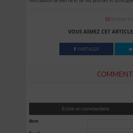
l'extradition de Ben Ali et de ses proches et la récupér
Envoyer à u
VOUS AIMEZ CET ARTICLE
PARTAGER
COMMENTE
Ecrire un commentaire
Nom