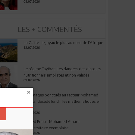
08.07.2026
LES + COMMENTÉS
La Galite : le joyau le plus au nord de l'Afrique
12.07.2026
Le régime Tayibat: Les dangers des discours
nutritionnels simplistes et non validés
09.07.2026
Hommages ponctués au recteur Mohamed
Amara, décédé lundi : les mathématiques en
deuil
03.08.2026
Ahmed Friaa - Mohamed Amara:
l’Universitaire exemplaire
04.08.2026