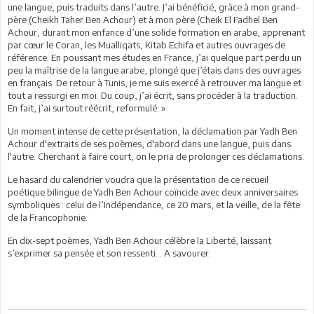
une langue, puis traduits dans l’autre. J’ai bénéficié, grâce à mon grand-
père (Cheikh Taher Ben Achour) et à mon père (Cheik El Fadhel Ben
Achour, durant mon enfance d’une solide formation en arabe, apprenant
par cœur le Coran, les Mualliqats, Kitab Echifa et autres ouvrages de
référence. En poussant mes études en France, j’ai quelque part perdu un
peu la maîtrise de la langue arabe, plongé que j’étais dans des ouvrages
en français. De retour à Tunis, je me suis exercé à retrouver ma langue et
tout a ressurgi en moi. Du coup, j’ai écrit, sans procéder à la traduction.
En fait, j’ai surtout réécrit, reformulé. »
Un moment intense de cette présentation, la déclamation par Yadh Ben
Achour d'extraits de ses poèmes, d'abord dans une langue, puis dans
l'autre. Cherchant à faire court, on le pria de prolonger ces déclamations.
Le hasard du calendrier voudra que la présentation de ce recueil
poétique bilingue de Yadh Ben Achour coïncide avec deux anniversaires
symboliques : celui de l’Indépendance, ce 20 mars, et la veille, de la fête
de la Francophonie.
En dix-sept poèmes, Yadh Ben Achour célèbre la Liberté, laissant
s’exprimer sa pensée et son ressenti… A savourer.