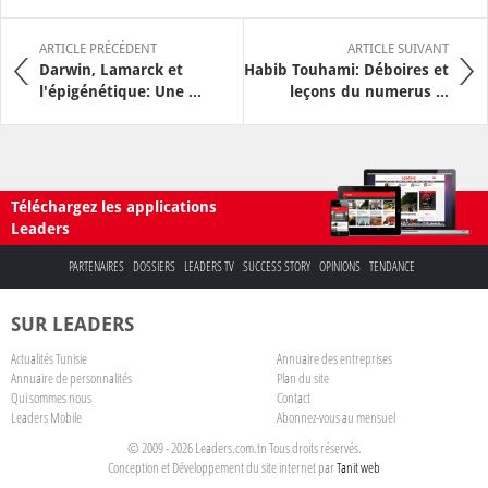
ARTICLE PRÉCÉDENT
ARTICLE SUIVANT
Darwin, Lamarck et
Habib Touhami: Déboires et
l'épigénétique: Une ...
leçons du numerus ...
Téléchargez les applications
Leaders
PARTENAIRES
DOSSIERS
LEADERS TV
SUCCESS STORY
OPINIONS
TENDANCE
SUR LEADERS
Actualités Tunisie
Annuaire des entreprises
Annuaire de personnalités
Plan du site
Qui sommes nous
Contact
Leaders Mobile
Abonnez-vous au mensuel
© 2009 - 2026 Leaders.com.tn Tous droits réservés.
Conception et Développement du site internet par
Tanit web