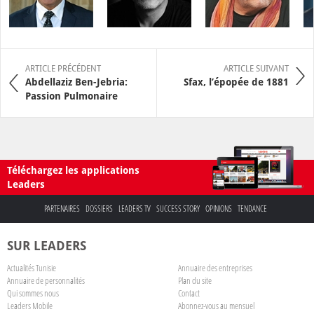
ARTICLE PRÉCÉDENT
ARTICLE SUIVANT
Abdellaziz Ben-Jebria:
Sfax, l’épopée de 1881
Passion Pulmonaire
Téléchargez les applications
Leaders
PARTENAIRES
DOSSIERS
LEADERS TV
SUCCESS STORY
OPINIONS
TENDANCE
SUR LEADERS
Actualités Tunisie
Annuaire des entreprises
Annuaire de personnalités
Plan du site
Qui sommes nous
Contact
Leaders Mobile
Abonnez-vous au mensuel