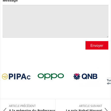
Envoyer
ARTICLE PRÉCÉDENT
ARTICLE SUIVANT
A la mémoire du Professeur
Le prix Nobel Moungi