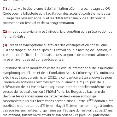
digital via le déploiement de l’affiliation eCommerce, l’usage du QR
(1)
Code pour la billetterie et la facilitation des accès et contrôle mais aussi
l’usage des réseaux sociaux et les différents canaux de l’UIB pour la
promotion du festival et de sa programmation
infrastructure via la mise à niveau, la promotion et la préservation de
(2)
l’amphithéâtre
Créatif et synergétique au travers des échanges et du conseil que
(3)
l’UIB partage avec les équipes du Festival pour le naming de l’édition, la
création de l’affiche, la déclinaison des supports de communication et la
mise en avant des éditions précédentes.
L’histoire de la collaboration entre le Festival international de la musique
symphonique d’El Jem et de la Fondation Arts & Culture by UIB continue à
s’écrire et à se poursuivre, en 2022, la convention a été renouvelée pour
3 nouvelles éditions. C'est très symboliquement le 21 juin, jour de la
célébration de la Fête de la musique que la traditionnelle conférence de
presse du festival a eu lieu à l’hôtel Paris, les Berges du Lac, afin de
dévoiler les grandes lignes de cette trente-sixième édition qui
ème
rassemblera plusieurs formations prestigieuses. Cette 36
édition a été
baptisée «les nocturnes d’El Jem», «layali EL Jem», en hommage à toutes
ces soirées enchantées, organisées par l’équipe du festival depuis 37 ans
maintenant, faisant vivre et vibrer son colisée - ce joyau du patrimoine