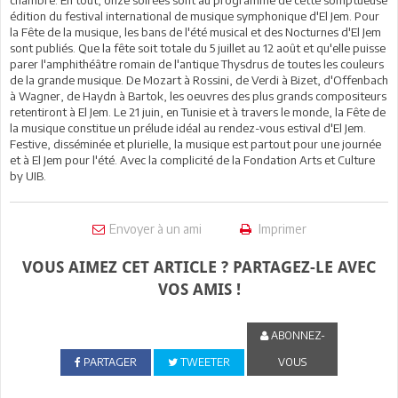
édition du festival international de musique symphonique d'El Jem. Pour
la Fête de la musique, les bans de l'été musical et des Nocturnes d'El Jem
sont publiés. Que la fête soit totale du 5 juillet au 12 août et qu'elle puisse
parer l'amphithéâtre romain de l'antique Thysdrus de toutes les couleurs
de la grande musique. De Mozart à Rossini, de Verdi à Bizet, d'Offenbach
à Wagner, de Haydn à Bartok, les oeuvres des plus grands compositeurs
retentiront à El Jem. Le 21 juin, en Tunisie et à travers le monde, la Fête de
la musique constitue un prélude idéal au rendez-vous estival d'El Jem.
Festive, disséminée et plurielle, la musique est partout pour une journée
et à El Jem pour l'été. Avec la complicité de la Fondation Arts et Culture
by UIB.
Envoyer à un ami
Imprimer
VOUS AIMEZ CET ARTICLE ? PARTAGEZ-LE AVEC
VOS AMIS !
ABONNEZ-
PARTAGER
TWEETER
VOUS