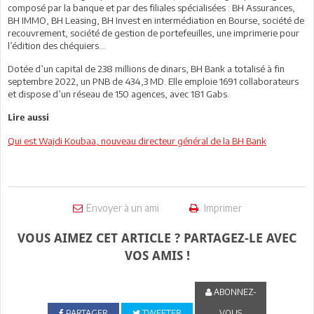
composé par la banque et par des filiales spécialisées : BH Assurances,
BH IMMO, BH Leasing, BH Invest en intermédiation en Bourse, société de
recouvrement, société de gestion de portefeuilles, une imprimerie pour
l’édition des chéquiers…
Dotée d’un capital de 238 millions de dinars, BH Bank a totalisé à fin
septembre 2022, un PNB de 434,3 MD. Elle emploie 1691 collaborateurs
et dispose d’un réseau de 150 agences, avec 181 Gabs.
Lire aussi
Qui est Wajdi Koubaa, nouveau directeur général de la BH Bank
Envoyer à un ami
Imprimer
VOUS AIMEZ CET ARTICLE ? PARTAGEZ-LE AVEC
VOS AMIS !
ABONNEZ-
PARTAGER
TWEETER
VOUS