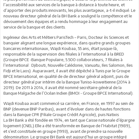
l’accessibilité aux services de la banque à distance à toute heure, et
d’apporter des produits innovants, les plus avantageux, a-t-il indiqué. Le
nouveau directeur général de la BH Bank a souligné la compétence et le
dévouement des équipes et a rendu hommage à leur engagement au
service de la banque et des clients.
Ingénieur des Arts et Métiers ParisTech – Paris, Docteur ès Sciences et
banquier alignant une longue expérience, dans quatre grands groupes
bancaires internationaux, Wajdi Koubaa, 55 ans, était jusque-là,
responsable de la supervision des filiales à l’international à la BRED
(Groupe BPCE -Banque Populaire, 5.500 collaborateurs, 7 filiales à
l’international : Djibouti, Nouvelle Calédonie, Vanuatu, Iles Salomon, Iles
Fidji et le Laos). Auparavant, il avait été dépêché à Tunis par le Groupe
BPCE International, en qualité de de directeur général adjoint, puis de
directeur général par intérim de la Banque Tuniso-koweitienne (2014 à
2019). De 2011 à 2014, il avait été nommé secrétaire général de la
Banque Malgache de l’Océan Indien (BMOI - Groupe BPCE International).
Wajdi Koubaa avait commencé sa carrière, en France, en 1997 au sein de
BNP (devenue BNP Paribas), avant d’évoluer dans de hautes fonctions
dans la Banque CPR (Filiale Groupe Crédit Agricole), puis Natixis
La BH Bank a été fondée en 1974, en tant que Caisse nationale d’épargne
logement (CNEL).Elle a été transformée en Banque de l’Habitat (1989),
et s’est constituée en groupe (1993), avant de prendre sa nouvelle
dénomination. Le groupe BH Bank est aujourd’hui un groupe intégré