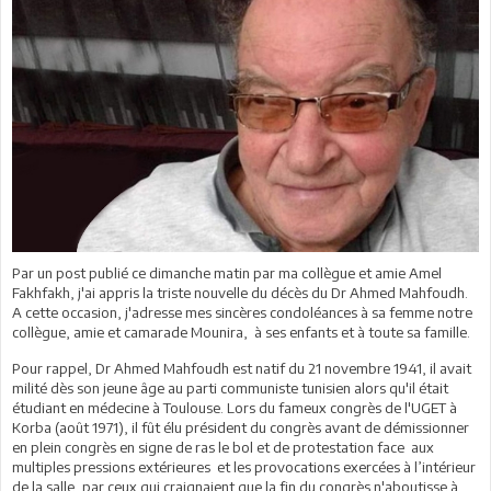
Par un post publié ce dimanche matin par ma collègue et amie Amel
Fakhfakh, j'ai appris la triste nouvelle du décès du Dr Ahmed Mahfoudh.
A cette occasion, j'adresse mes sincères condoléances à sa femme notre
collègue, amie et camarade Mounira, à ses enfants et à toute sa famille.
Pour rappel, Dr Ahmed Mahfoudh est natif du 21 novembre 1941, il avait
milité dès son jeune âge au parti communiste tunisien alors qu'il était
étudiant en médecine à Toulouse. Lors du fameux congrès de l'UGET à
Korba (août 1971), il fût élu président du congrès avant de démissionner
en plein congrès en signe de ras le bol et de protestation face aux
multiples pressions extérieures et les provocations exercées à l’intérieur
de la salle, par ceux qui craignaient que la fin du congrès n'aboutisse à