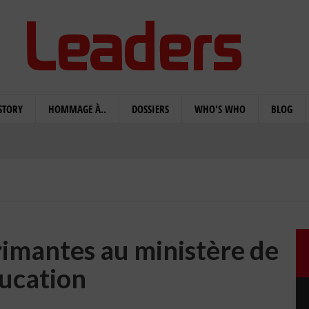
STORY
HOMMAGE À..
DOSSIERS
WHO'S WHO
BLOG
rimantes au ministère de
ducation