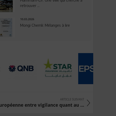
Hammam-Lif: Une ville qui cherche à
retrouver ...
10.03.2026
Mongi Chemli: Mélanges à lire
ARTICLE SUIVANT
uropéenne entre vigilance quant au ...