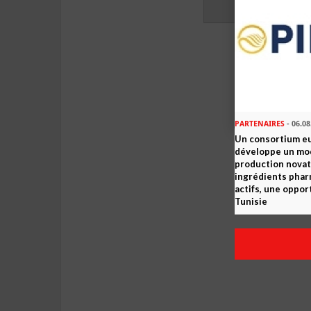
PARTENAIRES
- 06.08
Un consortium e
développe un mo
production novat
ingrédients pha
actifs, une oppor
Tunisie