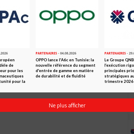
Envoyer
.2026
PARTENAIRES
- 04.08.2026
PARTENAIRES
- 29.
uropéen
OPPO lance l'A6c en Tunisie: la
Le Groupe QNB
dèle de
nouvelle référence du segment
l’exécution rig
eur pour les
d'entrée de gamme en matière
principales pri
rmaceutiques
de durabilité et de fluidité
stratégiques a
tunité pour la
trimestre 2026
Ne plus afficher