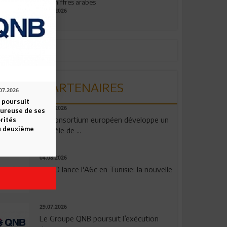
aux chiffres arabes
09.07.2026
PARTENAIRES
07.2026
 poursuit
06.08.2026
oureuse de ses
Un consortium européen développe un
orités
u deuxième
modèle de ...
04.08.2026
OPPO lance l'A6c en Tunisie: la nouvelle
...
29.07.2026
Le Groupe QNB poursuit l’exécution