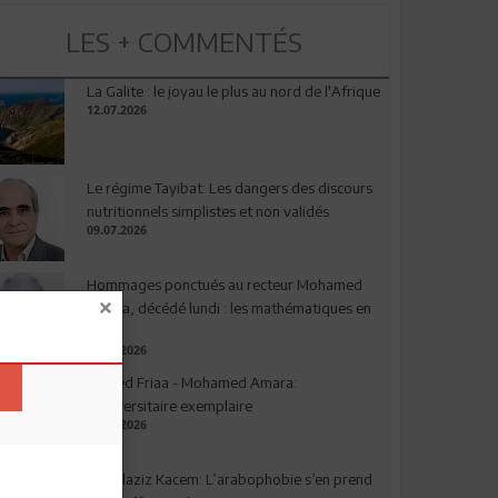
LES + COMMENTÉS
La Galite : le joyau le plus au nord de l'Afrique
12.07.2026
Le régime Tayibat: Les dangers des discours
nutritionnels simplistes et non validés
09.07.2026
Hommages ponctués au recteur Mohamed
Amara, décédé lundi : les mathématiques en
deuil
03.08.2026
Ahmed Friaa - Mohamed Amara:
l’Universitaire exemplaire
04.08.2026
Abdelaziz Kacem: L’arabophobie s’en prend