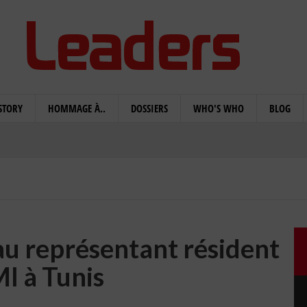
STORY
HOMMAGE À..
DOSSIERS
WHO'S WHO
BLOG
u représentant résident
I à Tunis