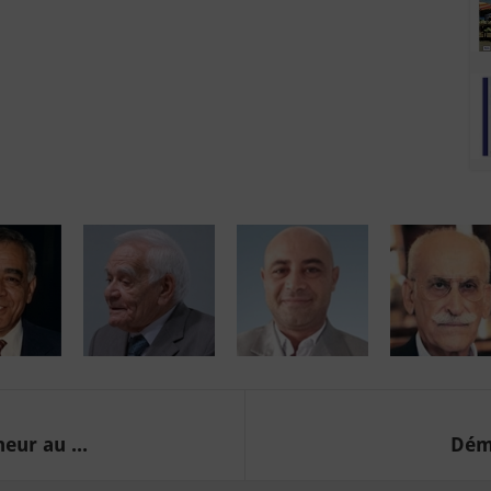
eur au ...
Déma