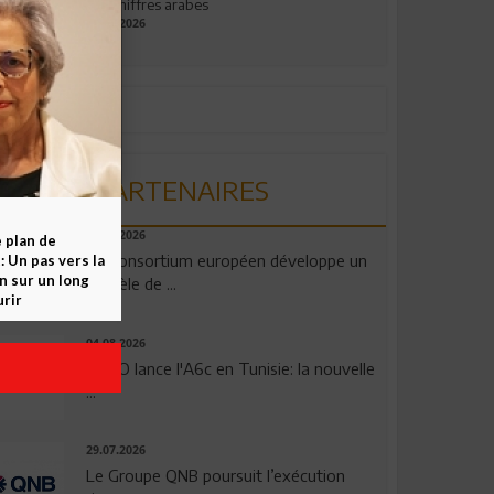
aux chiffres arabes
09.07.2026
PARTENAIRES
06.08.2026
e plan de
Un consortium européen développe un
 Un pas vers la
n sur un long
modèle de ...
rir
04.08.2026
OPPO lance l'A6c en Tunisie: la nouvelle
...
29.07.2026
Le Groupe QNB poursuit l’exécution