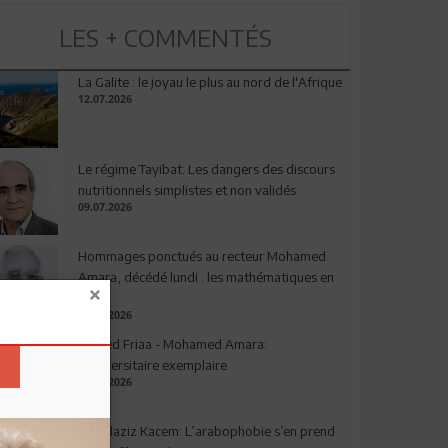
LES + COMMENTÉS
La Galite : le joyau le plus au nord de l'Afrique
12.07.2026
Le régime Tayibat: Les dangers des discours
nutritionnels simplistes et non validés
09.07.2026
Hommages ponctués au recteur Mohamed
Amara, décédé lundi : les mathématiques en
deuil
03.08.2026
Ahmed Friaa - Mohamed Amara:
l’Universitaire exemplaire
04.08.2026
Abdelaziz Kacem: L’arabophobie s’en prend