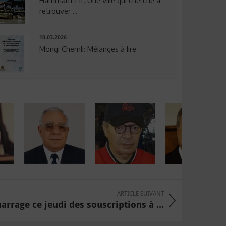
Hammam-Lif: Une ville qui cherche à
retrouver ...
10.03.2026
Mongi Chemli: Mélanges à lire
ARTICLE SUIVANT
rrage ce jeudi des souscriptions à ...