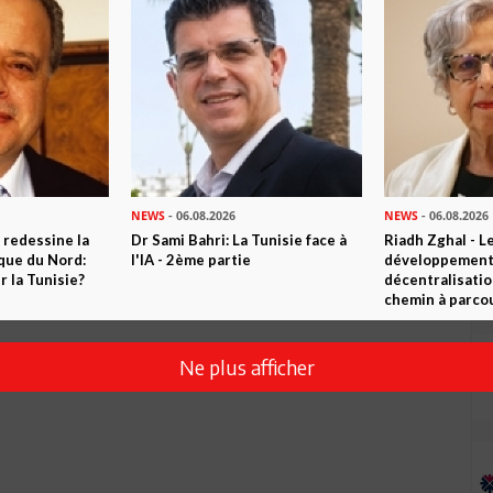
Envoyer
NEWS
- 06.08.2026
NEWS
- 06.08.2026
 redessine la
Dr Sami Bahri: La Tunisie face à
Riadh Zghal - L
ique du Nord:
l'IA - 2ème partie
développement:
 la Tunisie?
décentralisatio
chemin à parcou
Ne plus afficher