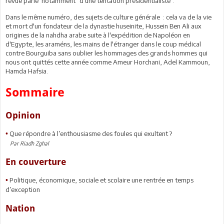
revue parle notamment "d'une tentation présidentialiste".
Dans le même numéro, des sujets de culture générale : cela va de la vie
et mort d'un fondateur de la dynastie huseinite, Hussein Ben Ali aux
origines de la nahdha arabe suite à l'expédition de Napoléon en
d'Egypte, les araméns, les mains de l'étranger dans le coup médical
contre Bourguiba sans oublier les hommages des grands hommes qui
nous ont quittés cette année comme Ameur Horchani, Adel Kammoun,
Hamda Hafsia.
Sommaire
Opinion
Que répondre à l’enthousiasme des foules qui exultent ?
•
Par Riadh Zghal
En couverture
Politique, économique, sociale et scolaire une rentrée en temps
•
d’exception
Nation