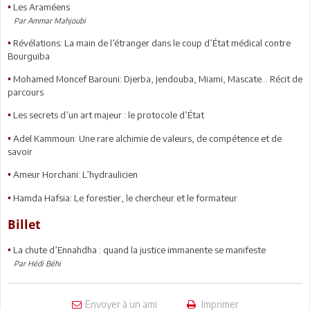
Les Araméens
•
Par Ammar Mahjoubi
Révélations: La main de l’étranger dans le coup d’État médical contre
•
Bourguiba
Mohamed Moncef Barouni: Djerba, Jendouba, Miami, Mascate… Récit de
•
parcours
Les secrets d’un art majeur : le protocole d’État
•
Adel Kammoun: Une rare alchimie de valeurs, de compétence et de
•
savoir
Ameur Horchani: L’hydraulicien
•
Hamda Hafsia: Le forestier, le chercheur et le formateur
•
Billet
La chute d’Ennahdha : quand la justice immanente se manifeste
•
Par Hédi Béhi
Envoyer à un ami
Imprimer