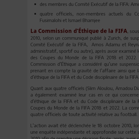
des membres du Comité Exécutif de la FIFA: Am
quatre officiels, non-membres actuels du C
Fusimalohi et Ismael Bhamjee
La Commission d’Éthique de la FIFA
, sou
2010, selon un communiqué publié à Zurich, de sus
Comité Exécutif de la FIFA, Amos Adamu et Reynald 
administratif, sportif ou autre), après avoir examiné 
des Coupes du Monde de la FIFA 2018 et 2022. 
Commission d’Éthique a considéré qu’une suspension
prenant en compte la gravité de l’affaire ainsi que l
d’éthique de la FIFA et du Code disciplinaire de la FIF
Quant aux quatre officiels (Slim Aloulou, Amadou Di
a également examiné leur cas en ce qui concerne
d’éthique de la FIFA et du Code disciplinaire de la 
Coupes du Monde de la FIFA 2018 et 2022. La comm
quatre officiels de toute activité relative au football.
L’action avait été déclenchée le 18 octobre 2010, 
une enquête indépendante et approfondie sur cette 
2010 afin de prendre une décision finale, après avoir 