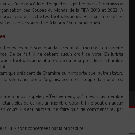
tionaux, d’une procédure d’enquête diligentée par la Commission
l’organisation des Coupes du Monde de la FIFA 2018 et 2022. A
 provisoire des activités footballistiques. Bien qu’il ne soit en
est tenu de se soumettre à la procédure prudentielle.
es
:
longtemps exercé son mandat électif de membre du comité
nce. De ce fait, il ne détient aucun droit de vote. En juriste
ation footballistique, il a été choisi pour présider la Chambre
IFA.
n tant que président de Chambre ou n’importe quel autre statut,
 de la ville candidate à l’organisation de la Coupe du monde ou
limité à nous rappeler, effectivement, qu’il n’est plus membre
 n’étant plus de ce fait un membre votant, il ne peut en aucun
en cours. Il s’est abstenu de faire plus de commentaire, par
e la FIFA sont concernées par la procédure :