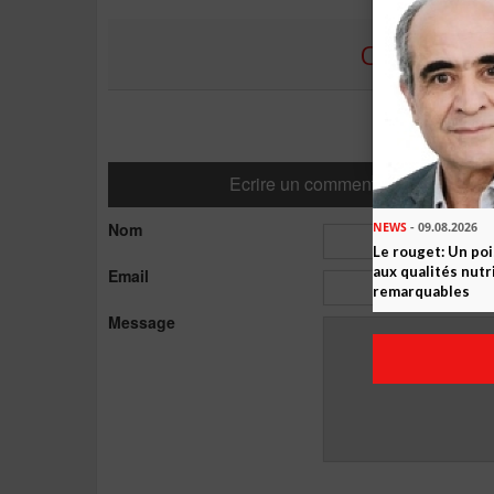
COMMENTE
Ecrire un commentaire
Nom
NEWS
- 09.08.2026
Le rouget: Un po
aux qualités nutr
Email
remarquables
Message