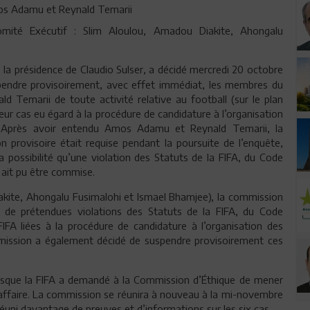
os Adamu et Reynald Temarii
omité Exécutif : Slim Aloulou, Amadou Diakite, Ahongalu
s la présidence de Claudio Sulser, a décidé mercredi 20 octobre
pendre provisoirement, avec effet immédiat, les membres du
Temarii de toute activité relative au football (sur le plan
leur cas eu égard à la procédure de candidature à l’organisation
Après avoir entendu Amos Adamu et Reynald Temarii, la
 provisoire était requise pendant la poursuite de l’enquête,
a possibilité qu’une violation des Statuts de la FIFA, du Code
A ait pu être commise.
akite, Ahongalu Fusimalohi et Ismael Bhamjee), la commission
 de prétendues violations des Statuts de la FIFA, du Code
FIFA liées à la procédure de candidature à l’organisation des
ission a également décidé de suspendre provisoirement ces
lorsque la FIFA a demandé à la Commission d’Éthique de mener
affaire. La commission se réunira à nouveau à la mi-novembre
réuni davantage de preuves et d’informations sur les six cas.