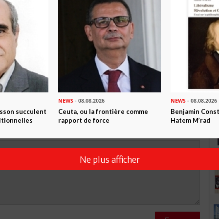
R CET ARTICLE
17
Commentaires
Commenter
NEWS
- 08.08.2026
NEWS
- 08.08.2026
isson succulent
Ceuta, ou la frontière comme
Benjamin Consta
itionnelles
rapport de force
Hatem M’rad
Ne plus afficher