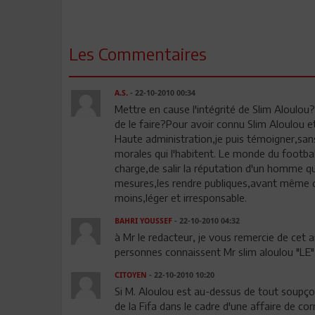
Les Commentaires
A.S.
- 22-10-2010 00:34
Mettre en cause l'intégrité de Slim Aloulou
de le faire?Pour avoir connu Slim Aloulou et 
Haute administration,je puis témoigner,sa
morales qui l'habitent. Le monde du football
charge,de salir la réputation d'un homme qui
mesures,les rendre publiques,avant même qu
moins,léger et irresponsable.
BAHRI YOUSSEF
- 22-10-2010 04:32
à Mr le redacteur, je vous remercie de cet a
personnes connaissent Mr slim aloulou "LE" 
CITOYEN
- 22-10-2010 10:20
Si M. Aloulou est au-dessus de tout soupçon
de la Fifa dans le cadre d'une affaire de cor