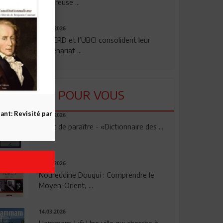
rigoureuse ...
24.07.2026
La BERD et l’UBCI consolident leur
partenariat ...
LU POUR VOUS
nt: Revisité par
23.04.2026
Vient de paraître - «Dictionnaire des ...
17.03.2026
Noureddine Dougui : Comprendre le
Moyen-Orient, ...
14.03.2026