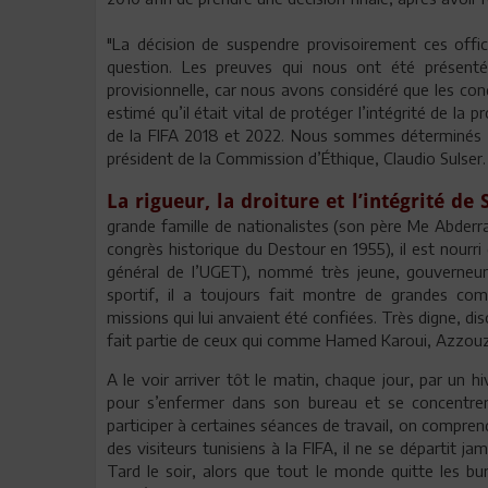
"La décision de suspendre provisoirement ces offic
question. Les preuves qui nous ont été présenté
provisionnelle, car nous avons considéré que les cond
estimé qu’il était vital de protéger l’intégrité de l
de la FIFA 2018 et 2022. Nous sommes déterminés à 
président de la Commission d’Éthique, Claudio Sulser.
La rigueur, la droiture et l’intégrité d
grande famille de nationalistes (son père Me Abder
congrès historique du Destour en 1955), il est nourr
général de l’UGET), nommé très jeune, gouverneur 
sportif, il a toujours fait montre de grandes com
missions qui lui anvaient été confiées. Très digne, dis
fait partie de ceux qui comme Hamed Karoui, Azzouz L
A le voir arriver tôt le matin, chaque jour, par un h
pour s’enfermer dans son bureau et se concentre
participer à certaines séances de travail, on comprend
des visiteurs tunisiens à la FIFA, il ne se départit j
Tard le soir, alors que tout le monde quitte les bu