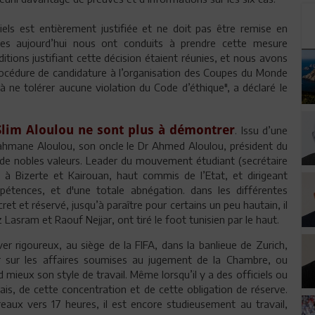
iels est entièrement justifiée et ne doit pas être remise en
es aujourd’hui nous ont conduits à prendre cette mesure
itions justifiant cette décision étaient réunies, et nous avons
a procédure de candidature à l’organisation des Coupes du Monde
ne tolérer aucune violation du Code d’éthique", a déclaré le
e Slim Aloulou ne sont plus à démontrer
. Issu d’une
rahmane Aloulou, son oncle le Dr Ahmed Aloulou, président du
i de nobles valeurs. Leader du mouvement étudiant (secrétaire
à Bizerte et Kairouan, haut commis de l’Etat, et dirigeant
pétences, et d'une totale abnégation. dans les différentes
cret et réservé, jusqu’à paraître pour certains un peu hautain, il
asram et Raouf Nejjar, ont tiré le foot tunisien par le haut.
iver rigoureux, au siège de la FIFA, dans la banlieue de Zurich,
r sur les affaires soumises au jugement de la Chambre, ou
 mieux son style de travail. Même lorsqu’il y a des officiels ou
amais, de cette concentration et de cette obligation de réserve.
reaux vers 17 heures, il est encore studieusement au travail,