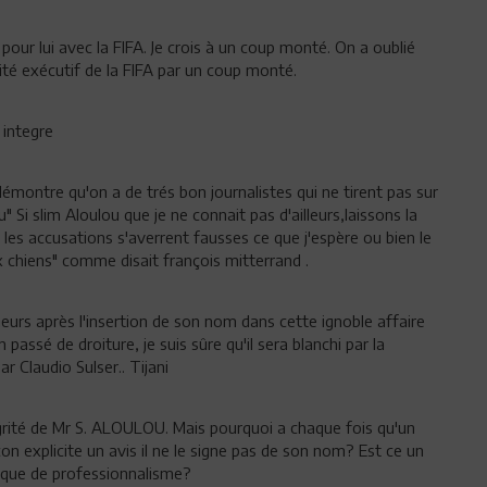
 pour lui avec la FIFA. Je crois à un coup monté. On a oublié
ité exécutif de la FIFA par un coup monté.
 integre
 démontre qu'on a de trés bon journalistes qui ne tirent pas sur
 Si slim Aloulou que je ne connait pas d'ailleurs,laissons la
 si les accusations s'averrent fausses ce que j'espère ou bien le
 chiens" comme disait françois mitterrand .
neurs après l'insertion de son nom dans cette ignoble affaire
passé de droiture, je suis sûre qu'il sera blanchi par la
r Claudio Sulser.. Tijani
grité de Mr S. ALOULOU. Mais pourquoi a chaque fois qu'un
açon explicite un avis il ne le signe pas de son nom? Est ce un
que de professionnalisme?