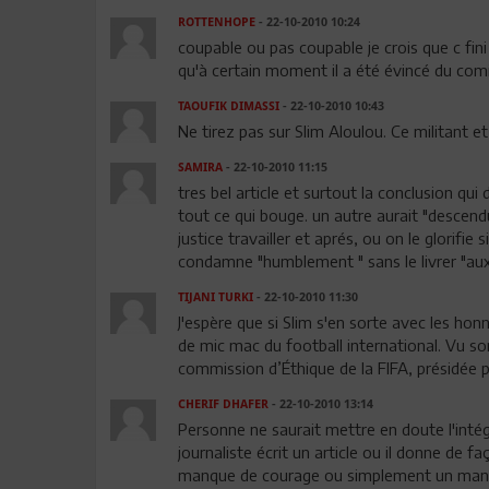
ROTTENHOPE
- 22-10-2010 10:24
coupable ou pas coupable je crois que c fini
qu'à certain moment il a été évincé du com
TAOUFIK DIMASSI
- 22-10-2010 10:43
Ne tirez pas sur Slim Aloulou. Ce militant et
SAMIRA
- 22-10-2010 11:15
tres bel article et surtout la conclusion qui
tout ce qui bouge. un autre aurait "descendu"
justice travailler et aprés, ou on le glorifie
condamne "humblement " sans le livrer "aux
TIJANI TURKI
- 22-10-2010 11:30
J'espère que si Slim s'en sorte avec les hon
de mic mac du football international. Vu son 
commission d’Éthique de la FIFA, présidée pa
CHERIF DHAFER
- 22-10-2010 13:14
Personne ne saurait mettre en doute l'inté
journaliste écrit un article ou il donne de f
manque de courage ou simplement un man