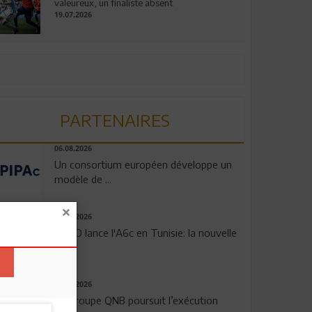
valeureux, un finaliste absent
19.07.2026
PARTENAIRES
06.08.2026
Un consortium européen développe un
modèle de ...
04.08.2026
OPPO lance l'A6c en Tunisie: la nouvelle
...
29.07.2026
Le Groupe QNB poursuit l’exécution