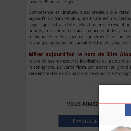
jusqu’à 19 heures et plus.
Compétence et droiture, aussi précieux que rares 
aujourd’hui à Slim Aloulou, une haute estime, partou
Depuis qu’il est à la tête de la Chambre de résolution
petites, mais dont certaines concernent les plus g
médiatique derrière, aucun des jugements, oui aucun,
raison que personne ne saurait mettre en cause son in
Mêler aujourd’hui le nom de Slim Alou
relève de ces manœuvres inévitables qui peuvent surg
raison ignore. La vérité finira par éclater au grand 
seraient tentés de s’y hasarder se couvriraient d'opp
Envoyer à u
VOUS AIMEZ CET ARTICLE
PARTAGER